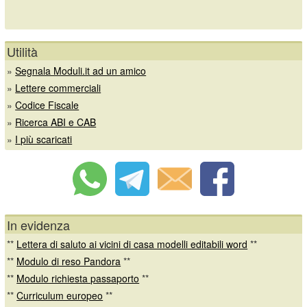
Utilità
»
Segnala Moduli.it ad un amico
»
Lettere commerciali
»
Codice Fiscale
»
Ricerca ABI e CAB
»
I più scaricati
In evidenza
**
Lettera di saluto ai vicini di casa modelli editabili word
**
**
Modulo di reso Pandora
**
**
Modulo richiesta passaporto
**
**
Curriculum europeo
**