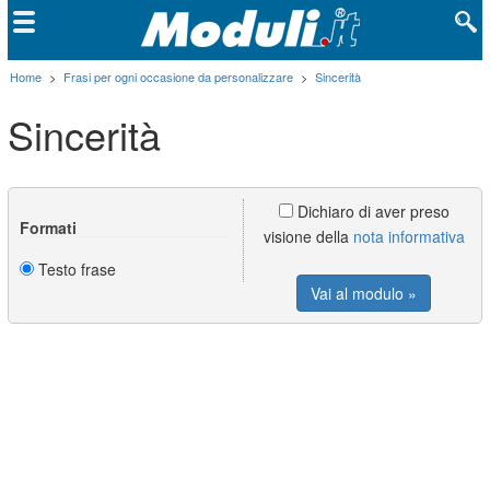
Home
>
Frasi per ogni occasione da personalizzare
>
Sincerità
Sincerità
Dichiaro di aver preso
Formati
visione della
nota informativa
Testo frase
Vai al modulo »