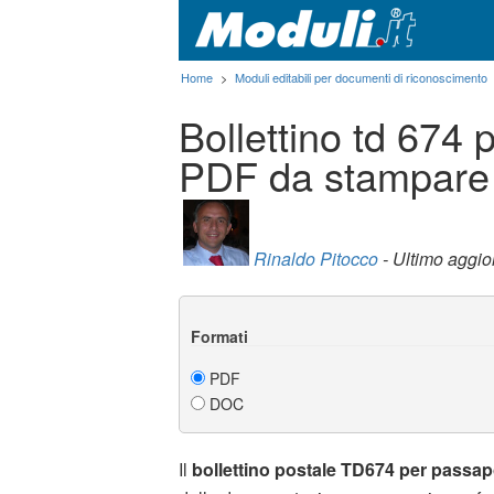
Home
>
Moduli editabili per documenti di riconoscimento
Bollettino td 674
PDF da stampare
Rinaldo Pitocco
- Ultimo aggi
Formati
PDF
DOC
Il
bollettino postale TD674 per passa