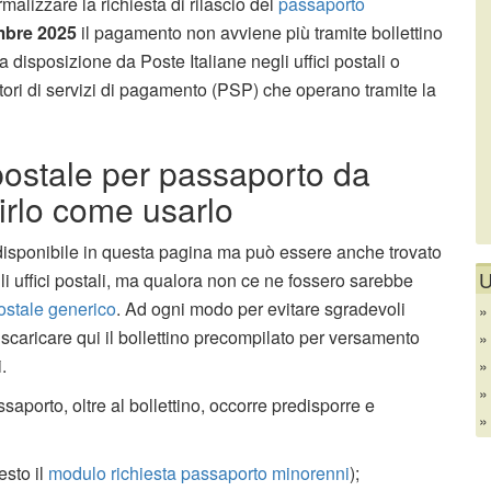
alizzare la richiesta di rilascio del
passaporto
mbre 2025
il pagamento non avviene più tramite bollettino
a disposizione da Poste Italiane negli uffici postali o
atori di servizi di pagamento (PSP) che operano tramite la
 postale per passaporto da
irlo come usarlo
isponibile in questa pagina ma può essere anche trovato
U
gli uffici postali, ma qualora non ce ne fossero sarebbe
postale generico
. Ad ogni modo per evitare sgradevoli
 scaricare qui il bollettino precompilato per versamento
.
ssaporto, oltre al bollettino, occorre predisporre e
esto il
modulo richiesta passaporto minorenni
);