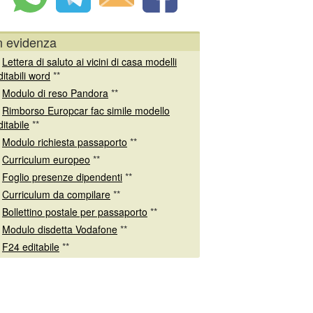
n evidenza
*
Lettera di saluto ai vicini di casa modelli
ditabili word
**
*
Modulo di reso Pandora
**
*
Rimborso Europcar fac simile modello
ditabile
**
*
Modulo richiesta passaporto
**
*
Curriculum europeo
**
*
Foglio presenze dipendenti
**
*
Curriculum da compilare
**
*
Bollettino postale per passaporto
**
*
Modulo disdetta Vodafone
**
*
F24 editabile
**