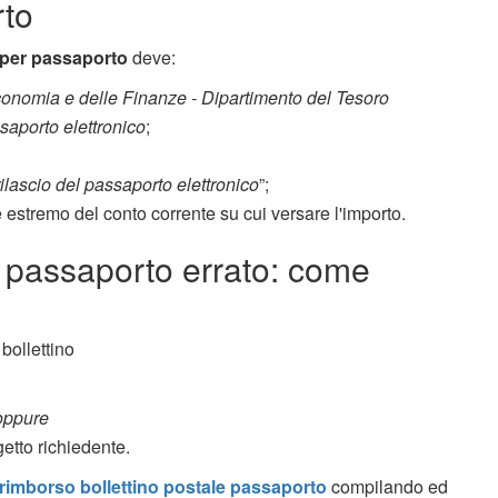
to
e per passaporto
deve:
conomia e delle Finanze - Dipartimento del Tesoro
saporto elettronico
;
rilascio del passaporto elettronico
”;
 estremo del conto corrente su cui versare l'importo.
r passaporto errato: come
bollettino
oppure
etto richiedente.
rimborso bollettino postale passaporto
compilando ed