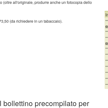
(oltre all'originale, produrre anche un fotocopia dello
I
3,50 (da richiedere in un tabaccaio).
*
e
*
*
e
*
*
*
*
*
*
*
l bollettino precompilato per