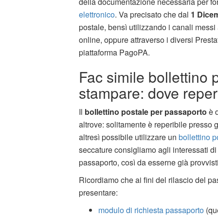
della documentazione necessaria per form
elettronico
. Va precisato che dal
1 Dice
postale, bensì utilizzando i canali messi 
online, oppure attraverso i diversi Prest
piattaforma PagoPA.
Fac simile bollettino
stampare: dove reper
Il
bollettino postale per passaporto
è d
altrove: solitamente è reperibile presso 
altresì possibile utilizzare un
bollettino 
seccature consigliamo agli interessati di
passaporto, così da esserne già provvisti
Ricordiamo che ai fini del rilascio del pa
presentare:
modulo di richiesta passaporto
(qu