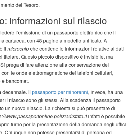
imento del Tesoro.
: informazioni sul rilascio
hiedere l’emissione di un passaporto elettronico che il
a cartacea, con 48 pagine a modello unificato. A
è il
microchip
che contiene le informazioni relative ai dati
el titolare. Questo piccolo dispositivo è invisibile, ma
Si prega di fare attenzione alla conservazione del
con le onde elettromagnetiche dei telefoni cellulari,
to e bancomat.
a decennale. Il
passaporto per minorenni
, invece, ha una
per il rilascio sono gli stessi. Alla scadenza il passaporto
to un nuovo rilascio. La richiesta si può presentare di
s://www.passaportonline.poliziadistato.it
infatti è possibile
roprio turno per la presentazione della domanda negli uffici
ese. Chiunque non potesse presentarsi di persona ed