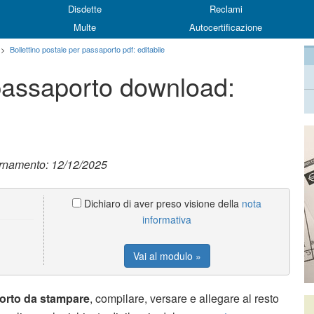
Disdette
Reclami
Multe
Autocertificazione
>
Bollettino postale per passaporto pdf: editabile
 passaporto download:
ornamento: 12/12/2025
Dichiaro di aver preso visione della
nota
informativa
Vai al modulo »
porto da stampare
, compilare, versare e allegare al resto