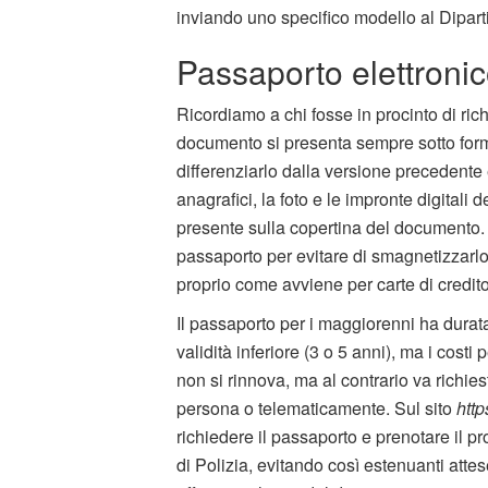
inviando uno specifico modello al Dipart
Passaporto elettronico
Ricordiamo a chi fosse in procinto di ric
documento si presenta sempre sotto form
differenziarlo dalla versione precedente 
anagrafici, la foto e le impronte digitali d
presente sulla copertina del documento. 
passaporto per evitare di smagnetizzarlo 
proprio come avviene per carte di credi
Il passaporto per i maggiorenni ha durat
validità inferiore (3 o 5 anni), ma i costi 
non si rinnova, ma al contrario va richies
persona o telematicamente. Sul sito
http
richiedere il passaporto e prenotare il p
di Polizia, evitando così estenuanti att