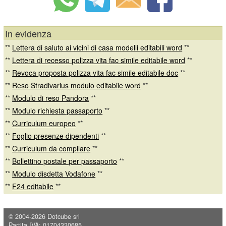
In evidenza
**
Lettera di saluto ai vicini di casa modelli editabili word
**
**
Lettera di recesso polizza vita fac simile editabile word
**
**
Revoca proposta polizza vita fac simile editabile doc
**
**
Reso Stradivarius modulo editabile word
**
**
Modulo di reso Pandora
**
**
Modulo richiesta passaporto
**
**
Curriculum europeo
**
**
Foglio presenze dipendenti
**
**
Curriculum da compilare
**
**
Bollettino postale per passaporto
**
**
Modulo disdetta Vodafone
**
**
F24 editabile
**
© 2004-2026
Dotcube srl
Partita IVA: 01704330685