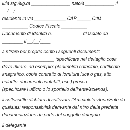
il/la sig./sig.ra _______________ nato/a ___________ il
__/__/____
residente in via ____________ CAP _____ Città
__________ Codice Fiscale __________
Documento di identità n. ___________ rilasciato da
________ il __/__/____
a ritirare per proprio conto i seguenti documenti:
____________________ (specificare nel dettaglio cosa
deve ritirare, ad esempio: planimetria catastale, certificato
anagrafico, copia contratto di fornitura luce o gas, atto
notarile, documenti contabili, ecc.) presso ____________
(specificare l’ufficio o lo sportello dell’ente/azienda).
Il sottoscritto dichiara di sollevare l'Amministrazione/Ente da
qualsiasi responsabilità derivante dal ritiro della predetta
documentazione da parte del soggetto delegato.
Il delegante