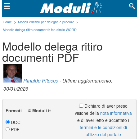
Home
>
Modelli editabili per deleghe e procure
>
Modello delega ritiro documenti: fac simile WORD
Modello delega ritiro
documenti PDF
Rinaldo Pitocco
- Ultimo aggiornamento:
30/01/2026
Dichiaro di aver preso
Formati © Moduli.it
visione della
nota informativa
e di aver letto e accettato i
DOC
termini e le condizioni di
PDF
utilizzo del portale