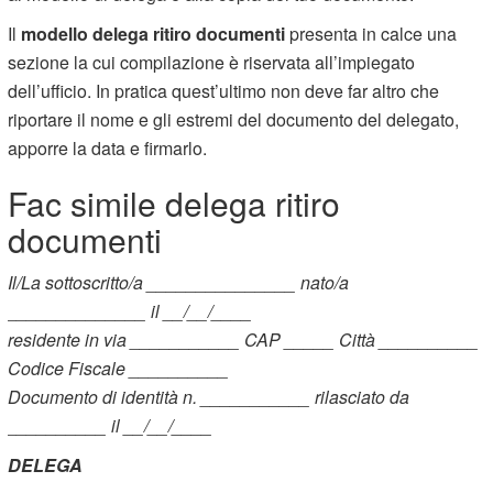
Il
modello delega ritiro documenti
presenta in calce una
sezione la cui compilazione è riservata all’impiegato
dell’ufficio. In pratica quest’ultimo non deve far altro che
riportare il nome e gli estremi del documento del delegato,
apporre la data e firmarlo.
Fac simile delega ritiro
documenti
Il/La sottoscritto/a _______________ nato/a
______________ il __/__/____
residente in via ___________ CAP _____ Città __________
Codice Fiscale __________
Documento di identità n. ___________ rilasciato da
__________ il __/__/____
DELEGA