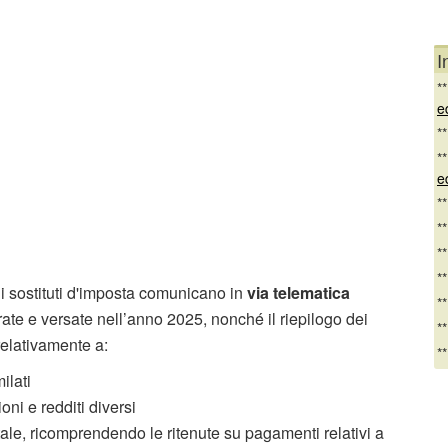
I
*
e
*
*
e
*
*
*
*
 i sostituti d'imposta comunicano in
via telematica
*
ate e versate nell’anno 2025, nonché il riepilogo dei
*
relativamente a:
*
ilati
oni e redditi diversi
itale, ricomprendendo le ritenute su pagamenti relativi a