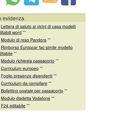
n evidenza
*
Lettera di saluto ai vicini di casa modelli
ditabili word
**
*
Modulo di reso Pandora
**
*
Rimborso Europcar fac simile modello
ditabile
**
*
Modulo richiesta passaporto
**
*
Curriculum europeo
**
*
Foglio presenze dipendenti
**
*
Curriculum da compilare
**
*
Bollettino postale per passaporto
**
*
Modulo disdetta Vodafone
**
*
F24 editabile
**