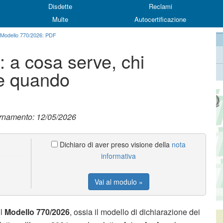
Disdette
Reclami
Multe
Autocertificazione
Modello 770/2026: PDF
 a cosa serve, chi
 e quando
ornamento: 12/05/2026
Dichiaro di aver preso visione della
nota
informativa
Vai al modulo »
il
Modello 770/2026
, ossia il modello di dichiarazione dei