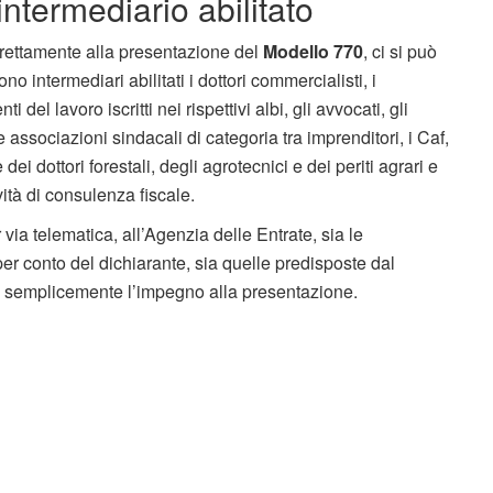
ntermediario abilitato
rettamente alla presentazione del
Modello 770
, ci si può
ono intermediari abilitati i dottori commercialisti, i
i del lavoro iscritti nei rispettivi albi, gli avvocati, gli
, le associazioni sindacali di categoria tra imprenditori, i Caf,
e dei dottori forestali, degli agrotecnici e dei periti agrari e
ità di consulenza fiscale.
via telematica, all’Agenzia delle Entrate, sia le
per conto del dichiarante, sia quelle predisposte dal
o semplicemente l’impegno alla presentazione.