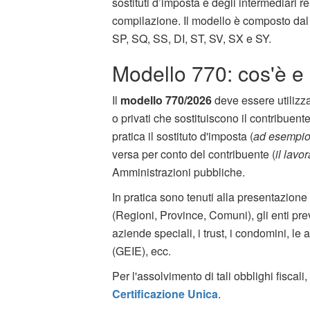
sostituti d’imposta e degli intermediari r
compilazione. Il modello è composto dal 
SP, SQ, SS, DI, ST, SV, SX e SY.
Modello 770: cos'è e 
Il
modello 770/2026
deve essere utilizz
o privati che sostituiscono il contribuent
pratica il sostituto d'imposta (
ad esempio 
versa per conto del contribuente (
il lavo
Amministrazioni pubbliche.
In pratica sono tenuti alla presentazione
(Regioni, Province, Comuni), gli enti prev
aziende speciali, i trust, i condomini, l
(GEIE), ecc.
Per l'assolvimento di tali obblighi fiscali
Certificazione Unica
.