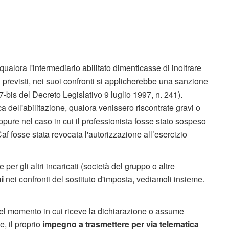
ualora l'intermediario abilitato dimenticasse di inoltrare
ni previsti, nei suoi confronti si applicherebbe una sanzione
7-bis del Decreto Legislativo 9 luglio 1997, n. 241).
a dell'abilitazione, qualora venissero riscontrate gravi o
oppure nel caso in cui il professionista fosse stato sospeso
af fosse stata revocata l'autorizzazione all’esercizio
e per gli altri incaricati (società del gruppo o altre
i
nei confronti del sostituto d'imposta, vediamoli insieme.
 nel momento in cui riceve la dichiarazione o assume
e, il proprio
impegno a trasmettere per via telematica