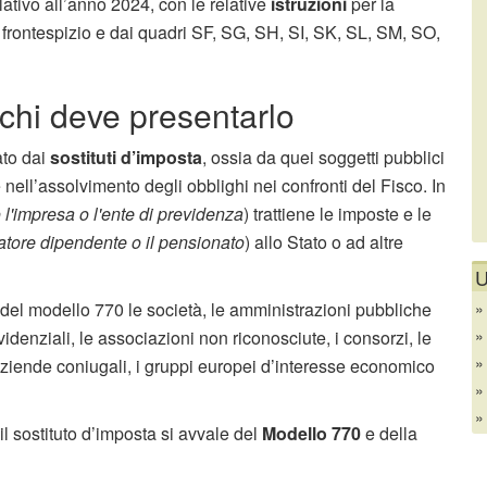
elativo all’anno 2024, con le relative
istruzioni
per la
frontespizio e dai quadri SF, SG, SH, SI, SK, SL, SM, SO,
chi deve presentarlo
ato dai
sostituti d’imposta
, ossia da quei soggetti pubblici
e nell’assolvimento degli obblighi nei confronti del Fisco. In
l'impresa o l'ente di previdenza
) trattiene le imposte e le
ratore dipendente o il pensionato
) allo Stato o ad altre
U
 del modello 770 le società, le amministrazioni pubbliche
idenziali, le associazioni non riconosciute, i consorzi, le
e aziende coniugali, i gruppi europei d’interesse economico
, il sostituto d’imposta si avvale del
Modello 770
e della