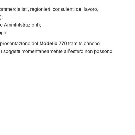
commercialisti, ragionieri, consulenti del lavoro,
);
r le Amministrazioni);
ppo.
a presentazione del
Modello 770
tramite banche
me i soggetti momentaneamente all’estero non possono