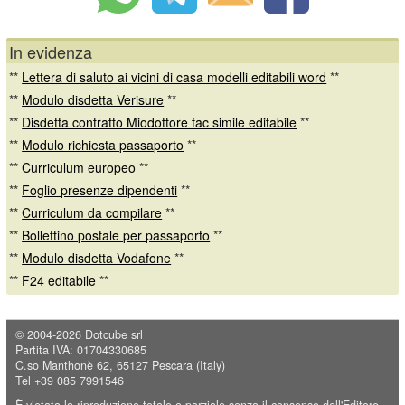
In evidenza
**
Lettera di saluto ai vicini di casa modelli editabili word
**
**
Modulo disdetta Verisure
**
**
Disdetta contratto Miodottore fac simile editabile
**
**
Modulo richiesta passaporto
**
**
Curriculum europeo
**
**
Foglio presenze dipendenti
**
**
Curriculum da compilare
**
**
Bollettino postale per passaporto
**
**
Modulo disdetta Vodafone
**
**
F24 editabile
**
© 2004-2026
Dotcube srl
Partita IVA: 01704330685
C.so Manthonè 62, 65127 Pescara (Italy)
Tel +39 085 7991546
È vietata la riproduzione totale o parziale senza il consenso dell'Editore.