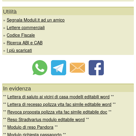
Utilità
»
Segnala Moduli.it ad un amico
»
Lettere commerciali
»
Codice Fiscale
»
Ricerca ABI e CAB
»
I più scaricati
In evidenza
**
Lettera di saluto ai vicini di casa modelli editabili word
**
**
Lettera di recesso polizza vita fac simile editabile word
**
**
Revoca proposta polizza vita fac simile editabile doc
**
**
Reso Stradivarius modulo editabile word
**
**
Modulo di reso Pandora
**
**
Modulo richiesta passaporto
**