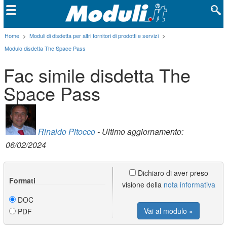
Home
>
Moduli di disdetta per altri fornitori di prodotti e servizi
>
Modulo disdetta The Space Pass
Fac simile disdetta The
Space Pass
Rinaldo Pitocco
- Ultimo aggiornamento:
06/02/2024
Dichiaro di aver preso
Formati
visione della
nota informativa
DOC
Vai al modulo »
PDF