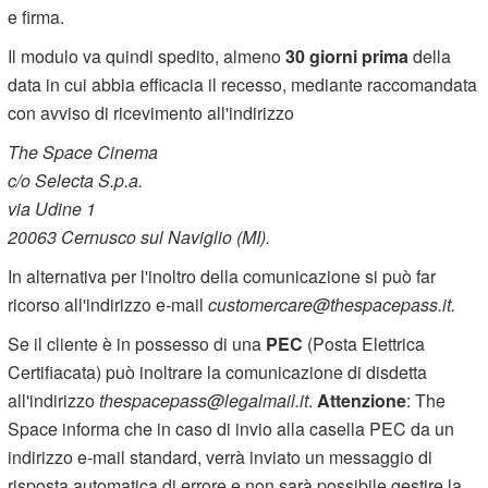
e firma.
Il modulo va quindi spedito, almeno
30 giorni prima
della
data in cui abbia efficacia il recesso, mediante raccomandata
con avviso di ricevimento all'indirizzo
The Space Cinema
c/o Selecta S.p.a.
via Udine 1
20063 Cernusco sul Naviglio (MI).
In alternativa per l'inoltro della comunicazione si può far
ricorso all'indirizzo e-mail
customercare@thespacepass.it.
Se il cliente è in possesso di una
PEC
(Posta Elettrica
Certifiacata) può inoltrare la comunicazione di disdetta
all'indirizzo
thespacepass@legalmail.it
.
Attenzione
: The
Space informa che in caso di invio alla casella PEC da un
indirizzo e-mail standard, verrà inviato un messaggio di
risposta automatica di errore e non sarà possibile gestire la