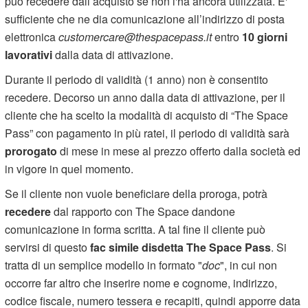
può recedere dall’acquisto se non l'ha ancora utilizzata. E'
sufficiente che ne dia comunicazione all’indirizzo di posta
elettronica
customercare@thespacepass.it
entro
10 giorni
lavorativi
dalla data di attivazione.
Durante il periodo di validità (1 anno) non è consentito
recedere. Decorso un anno dalla data di attivazione, per il
cliente che ha scelto la modalità di acquisto di “The Space
Pass” con pagamento in più ratei, il periodo di validità sarà
prorogato
di mese in mese al prezzo offerto dalla società ed
in vigore in quel momento.
Se il cliente non vuole beneficiare della proroga, potrà
recedere
dal rapporto con The Space dandone
comunicazione in forma scritta. A tal fine il cliente può
servirsi di questo
fac simile disdetta The Space Pass
. Si
tratta di un semplice modello in formato "
doc
", in cui non
occorre far altro che inserire nome e cognome, indirizzo,
codice fiscale, numero tessera e recapiti, quindi apporre data