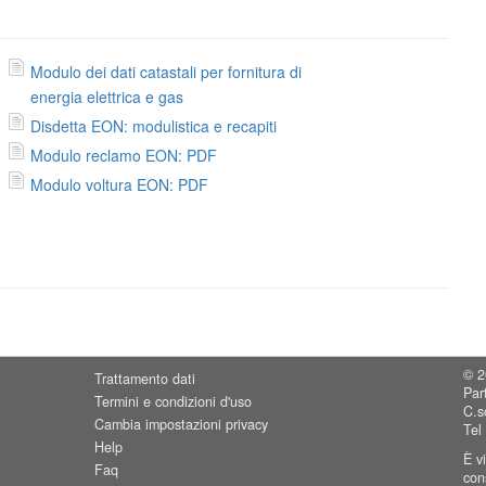
Modulo dei dati catastali per fornitura di
energia elettrica e gas
Disdetta EON: modulistica e recapiti
Modulo reclamo EON: PDF
Modulo voltura EON: PDF
© 2
Trattamento dati
Par
Termini e condizioni d'uso
C.s
Cambia impostazioni privacy
Tel
Help
È v
Faq
cons