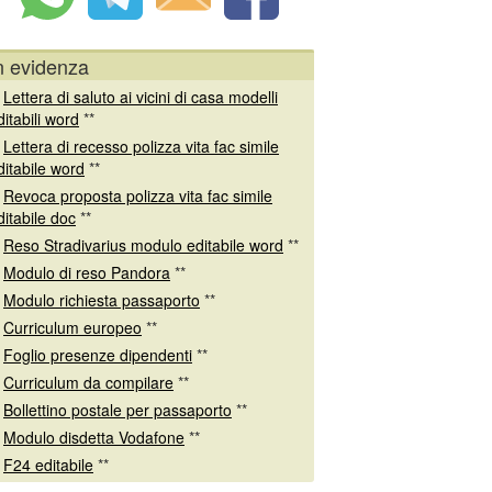
n evidenza
*
Lettera di saluto ai vicini di casa modelli
ditabili word
**
*
Lettera di recesso polizza vita fac simile
ditabile word
**
*
Revoca proposta polizza vita fac simile
ditabile doc
**
*
Reso Stradivarius modulo editabile word
**
*
Modulo di reso Pandora
**
*
Modulo richiesta passaporto
**
*
Curriculum europeo
**
*
Foglio presenze dipendenti
**
*
Curriculum da compilare
**
*
Bollettino postale per passaporto
**
*
Modulo disdetta Vodafone
**
*
F24 editabile
**