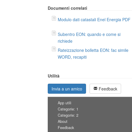
Documenti correlati
Modulo dati catastali Enel Energia PDF
Subentro EON: quando e come si
richiede
Rateizzazione bolletta EON: fac simile
WORD, recapiti
Utilità
Invia a un amico
Feedback
App utili
Categorie: 1
Categorie: 2
About
Feedback