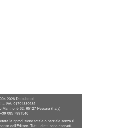
004-2026
Dotcube srl
tita IVA: 01704330685
o Manthonè 62, 65127 Pescara (Italy)
 +39 085 7991546
ietata la riproduzione totale o parziale senza il
enso dell'Editore. Tutti i diritti sono riservati.