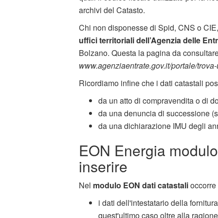
archivi del Catasto.
Chi non disponesse di Spid, CNS o CIE, 
uffici territoriali dell’Agenzia delle Ent
Bolzano. Questa la pagina da consultare pe
www.agenziaentrate.gov.it/portale/trova-u
Ricordiamo infine che i dati catastali po
da un atto di compravendita o di 
da una denuncia di successione (se
da una dichiarazione IMU degli ann
EON Energia modulo da
inserire
Nel
modulo EON dati catastali
occorre 
i dati dell'intestatario della fornit
quest'ultimo caso oltre alla ragio