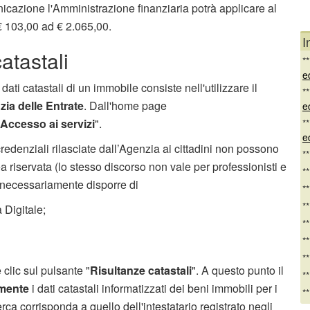
cazione l'Amministrazione finanziaria potrà applicare al
€ 103,00 ad € 2.065,00.
I
atastali
*
e
 dati catastali di un immobile consiste nell'utilizzare il
*
ia delle Entrate
. Dall'home page
e
Accesso ai servizi
".
*
e
redenziali rilasciate dall’Agenzia ai cittadini non possono
*
ea riservata (lo stesso discorso non vale per professionisti e
*
 necessariamente disporre di
*
*
 Digitale;
*
*
*
 clic sul pulsante "
Risultanze catastali
". A questo punto il
*
amente
i dati catastali informatizzati dei beni immobili per i
*
cerca corrisponda a quello dell'intestatario registrato negli