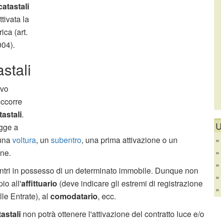
catastali
ttivata la
ica (art.
004).
stali
ovo
occorre
astali
.
U
egge a
 una
voltura
, un
subentro
, una prima attivazione o un
one.
ntri in possesso di un determinato immobile. Dunque non
o all'
affittuario
(deve indicare gli estremi di registrazione
lle Entrate), al
comodatario
, ecc.
astali
non potrà ottenere l'attivazione del contratto luce e/o