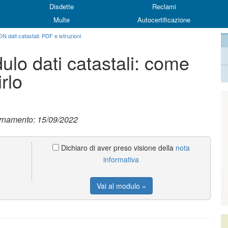
Disdette
Reclami
Multe
Autocertificazione
 dati catastali: PDF e istruzioni
lo dati catastali: come
rlo
ornamento: 15/09/2022
Dichiaro di aver preso visione della
nota
informativa
Vai al modulo »