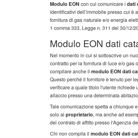
Modulo EON
con cui comunicare i
dati 
identificativi dell’immobile presso cui è a
fornitura di gas naturale e/o energia elettr
1 comma 333, Legge n. 311 del 30/12/2
Modulo EON dati cata
Nel momento in cui si sottoscrive un nu
contratto per la fornitura di luce e/o gas 
compilare anche il
modulo EON dati cat
Questo perché il fornitore è tenuto per l
verificare a quale titolo l'utente richiede
allaccio presso una determinata abitazi
Tale comunicazione spetta a chiunque e
solo al
proprietario
, ma anche ad esempi
del contrato di affitto presso l'Agenzia de
Chi non compila il
modulo EON dati cat