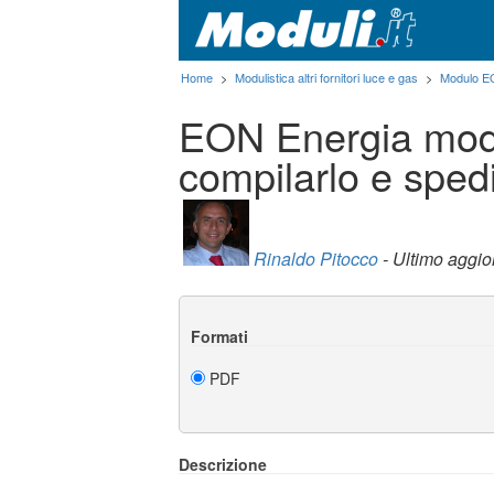
Home
>
Modulistica altri fornitori luce e gas
>
Modulo EON
EON Energia modu
compilarlo e spedi
Rinaldo Pitocco
- Ultimo aggi
Formati
PDF
Descrizione