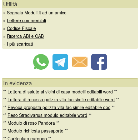
Utilità
»
Segnala Moduli.it ad un amico
»
Lettere commerciali
»
Codice Fiscale
»
Ricerca ABI e CAB
»
I più scaricati
In evidenza
**
Lettera di saluto ai vicini di casa modelli editabili word
**
**
Lettera di recesso polizza vita fac simile editabile word
**
**
Revoca proposta polizza vita fac simile editabile doc
**
**
Reso Stradivarius modulo editabile word
**
**
Modulo di reso Pandora
**
**
Modulo richiesta passaporto
**
**
Curriculum europeo
**