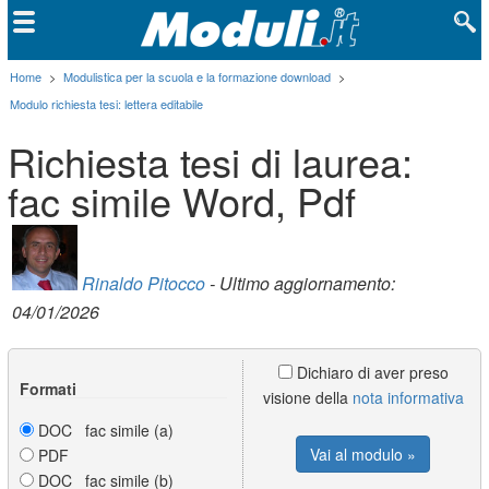
Home
>
Modulistica per la scuola e la formazione download
>
Modulo richiesta tesi: lettera editabile
Richiesta tesi di laurea:
fac simile Word, Pdf
Rinaldo Pitocco
- Ultimo aggiornamento:
04/01/2026
Dichiaro di aver preso
Formati
visione della
nota informativa
DOC fac simile (a)
Vai al modulo »
PDF
DOC fac simile (b)