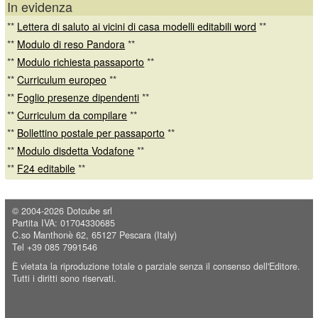
In evidenza
**
Lettera di saluto ai vicini di casa modelli editabili word
**
**
Modulo di reso Pandora
**
**
Modulo richiesta passaporto
**
**
Curriculum europeo
**
**
Foglio presenze dipendenti
**
**
Curriculum da compilare
**
**
Bollettino postale per passaporto
**
**
Modulo disdetta Vodafone
**
**
F24 editabile
**
© 2004-2026
Dotcube srl
Partita IVA: 01704330685
C.so Manthonè 62, 65127 Pescara (Italy)
Tel +39 085 7991546
È vietata la riproduzione totale o parziale senza il consenso dell'Editore.
Tutti i diritti sono riservati.