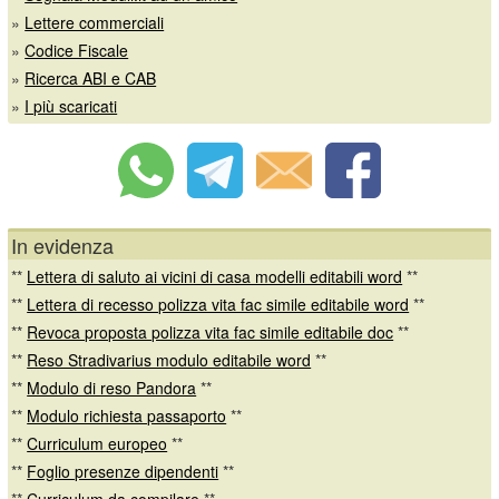
»
Lettere commerciali
»
Codice Fiscale
»
Ricerca ABI e CAB
»
I più scaricati
In evidenza
**
Lettera di saluto ai vicini di casa modelli editabili word
**
**
Lettera di recesso polizza vita fac simile editabile word
**
**
Revoca proposta polizza vita fac simile editabile doc
**
**
Reso Stradivarius modulo editabile word
**
**
Modulo di reso Pandora
**
**
Modulo richiesta passaporto
**
**
Curriculum europeo
**
**
Foglio presenze dipendenti
**
**
Curriculum da compilare
**