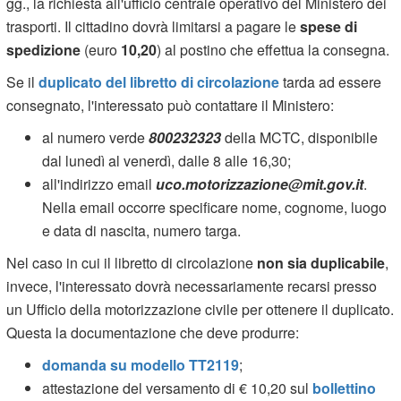
gg., la richiesta all'ufficio centrale operativo del Ministero dei
trasporti. Il cittadino dovrà limitarsi a pagare le
spese di
spedizione
(euro
10,20
) al postino che effettua la consegna.
Se il
duplicato del libretto di circolazione
tarda ad essere
consegnato, l'interessato può contattare il Ministero:
al numero verde
800232323
della MCTC, disponibile
dal lunedì al venerdì, dalle 8 alle 16,30;
all'indirizzo email
uco.motorizzazione@mit.gov.it
.
Nella email occorre specificare nome, cognome, luogo
e data di nascita, numero targa.
Nel caso in cui il libretto di circolazione
non sia duplicabile
,
invece, l'interessato dovrà necessariamente recarsi presso
un Ufficio della motorizzazione civile per ottenere il duplicato.
Questa la documentazione che deve produrre:
domanda su modello TT2119
;
attestazione del versamento di € 10,20 sul
bollettino