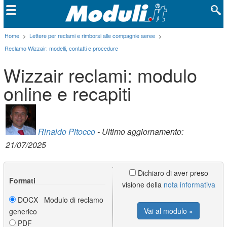
Home
>
Lettere per reclami e rimborsi alle compagnie aeree
>
Reclamo Wizzair: modelli, contatti e procedure
Wizzair reclami: modulo
online e recapiti
Rinaldo Pitocco
- Ultimo aggiornamento:
21/07/2025
Dichiaro di aver preso
Formati
visione della
nota informativa
DOCX Modulo di reclamo
Vai al modulo »
generico
PDF