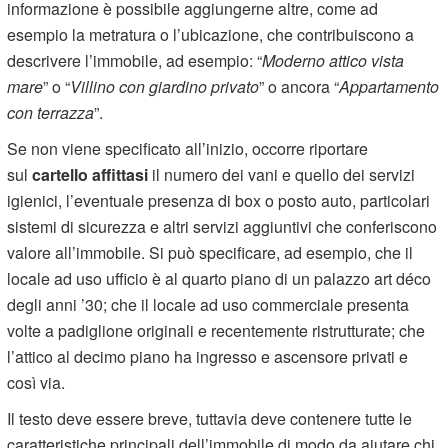
informazione è possibile aggiungerne altre, come ad
esempio la metratura o l’ubicazione, che contribuiscono a
descrivere l’immobile, ad esempio: “
Moderno attico vista
mare
” o “
Villino con giardino privato
” o ancora “
Appartamento
con terrazza
”.
Se non viene specificato all’inizio, occorre riportare
sul
cartello affittasi
il numero dei vani e quello dei servizi
igienici, l’eventuale presenza di box o posto auto, particolari
sistemi di sicurezza e altri servizi aggiuntivi che conferiscono
valore all’immobile. Si può specificare, ad esempio, che il
locale ad uso ufficio è al quarto piano di un palazzo art déco
degli anni ’30; che il locale ad uso commerciale presenta
volte a padiglione originali e recentemente ristrutturate; che
l’attico al decimo piano ha ingresso e ascensore privati e
così via.
Il testo deve essere breve, tuttavia deve contenere tutte le
caratteristiche principali dell’immobile di modo da aiutare chi