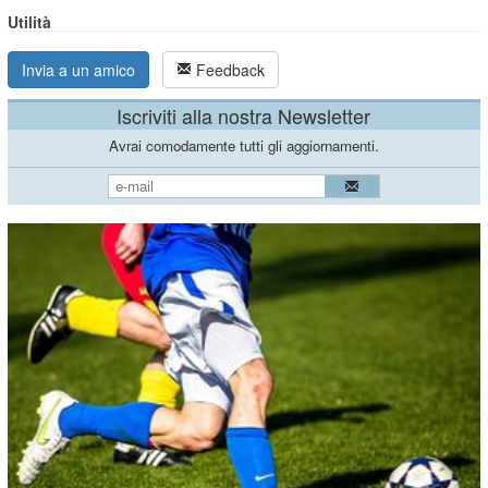
Utilità
Invia a un amico
Feedback
Iscriviti alla nostra Newsletter
Avrai comodamente tutti gli aggiornamenti.