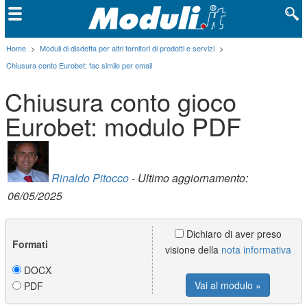
Home
>
Moduli di disdetta per altri fornitori di prodotti e servizi
>
Chiusura conto Eurobet: fac simile per email
Chiusura conto gioco
Eurobet: modulo PDF
Rinaldo Pitocco
- Ultimo aggiornamento:
06/05/2025
Dichiaro di aver preso
Formati
visione della
nota informativa
DOCX
Vai al modulo »
PDF