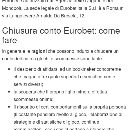
Eurobet è autorizzato dall'Agenzia delle Dogane e dei
Monopoli. La sede legale di Eurobet Italia S.r.l. è a Roma in
via Lungotevere Arnaldo Da Brescia, 12.
Chiusura conto Eurobet: come
fare
In generale le
ragioni
che possono indurci a chiudere un
conto dedicato a giochi e scommesse sono tante:
il desiderio di affidarsi ad un bookmaker concorrente
che magari offre quote superiori o semplicemente
servizi diversi;
la scoperta che il proprio figlio minore effettua
scommesse online;
il riscontro di certi comportamenti sulla propria persona
(il costante pensiero rivolto al gioco, l'elaborazione di
strategie e di statistiche di gioco, continue
recriminazioni, ecc.) che ci portano a ritenere che