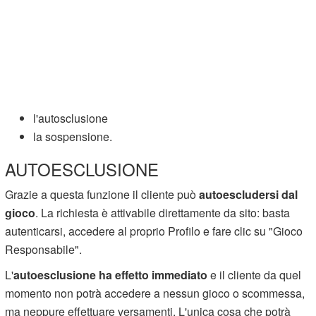
l'autosclusione
la sospensione.
AUTOESCLUSIONE
Grazie a questa funzione il cliente può
autoescludersi dal
gioco
. La richiesta è attivabile direttamente da sito: basta
autenticarsi, accedere al proprio Profilo e fare clic su "Gioco
Responsabile".
L'
autoesclusione ha effetto immediato
e il cliente da quel
momento non potrà accedere a nessun gioco o scommessa,
ma neppure effettuare versamenti. L'unica cosa che potrà