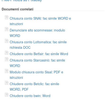
Documenti correlati
Chiusura conto SNAI: fac simile WORD e
istruzioni
Denunciare sito scommesse: modulo
WORD
Chiusura conto Lottomatica: fac simile
richiesta DOC
Chiudere conto Betfair: fac simile Word
Chiusura conto Starcasinò: fac simile
WORD
Modulo chiusura conto Sisal: PDF e
istruzioni
Chiudere conto Betclic: fac simile
WORD, PDF
Chiudere conto bwin: Word