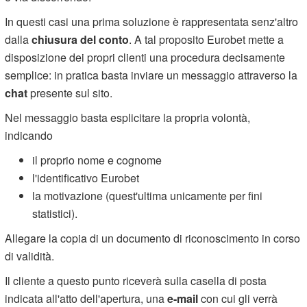
In questi casi una prima soluzione è rappresentata senz'altro
dalla
chiusura del conto
. A tal proposito Eurobet mette a
disposizione dei propri clienti una procedura decisamente
semplice: in pratica basta inviare un messaggio attraverso la
chat
presente sul sito.
Nel messaggio basta esplicitare la propria volontà,
indicando
il proprio nome e cognome
l'identificativo Eurobet
la motivazione (quest'ultima unicamente per fini
statistici).
Allegare la copia di un documento di riconoscimento in corso
di validità.
Il cliente a questo punto riceverà sulla casella di posta
indicata all'atto dell'apertura, una
e-mail
con cui gli verrà