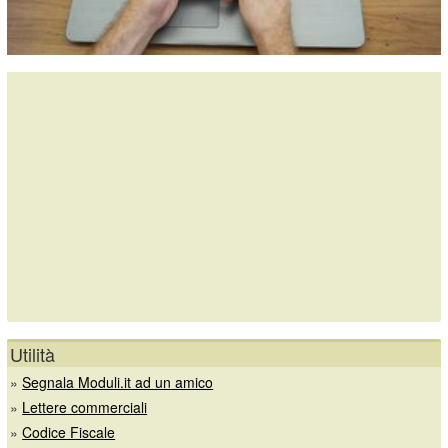
Utilità
»
Segnala Moduli.it ad un amico
»
Lettere commerciali
»
Codice Fiscale