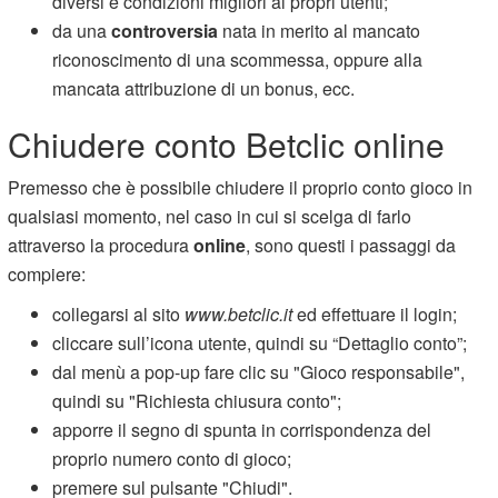
diversi e condizioni migliori ai propri utenti;
da una
controversia
nata in merito al mancato
riconoscimento di una scommessa, oppure alla
mancata attribuzione di un bonus, ecc.
Chiudere conto Betclic online
Premesso che è possibile chiudere il proprio conto gioco in
qualsiasi momento, nel caso in cui si scelga di farlo
attraverso la procedura
online
, sono questi i passaggi da
compiere:
collegarsi al sito
www.betclic.it
ed effettuare il login;
cliccare sull’icona utente, quindi su “Dettaglio conto”;
dal menù a pop-up fare clic su "Gioco responsabile",
quindi su "Richiesta chiusura conto";
apporre il segno di spunta in corrispondenza del
proprio numero conto di gioco;
premere sul pulsante "Chiudi".