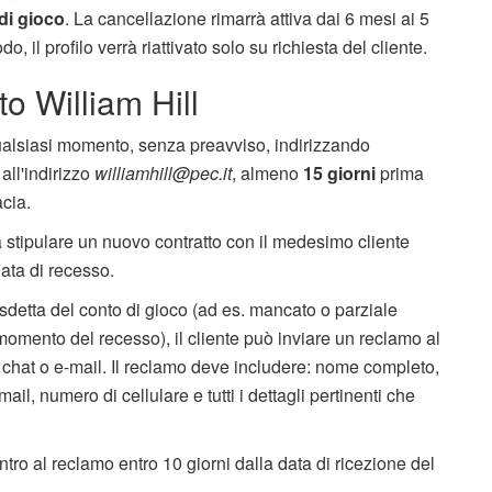
di gioco
. La cancellazione rimarrà attiva dai 6 mesi ai 5
, il profilo verrà riattivato solo su richiesta del cliente.
o William Hill
qualsiasi momento, senza preavviso, indirizzando
all'indirizzo
williamhill@pec.it
, almeno
15 giorni
prima
acia.
rà stipulare un nuovo contratto con il medesimo cliente
ata di recesso.
sdetta del conto di gioco (ad es. mancato o parziale
momento del recesso), il cliente può inviare un reclamo al
ive chat o e-mail. Il reclamo deve includere: nome completo,
mail, numero di cellulare e tutti i dettagli pertinenti che
ntro al reclamo entro 10 giorni dalla data di ricezione del