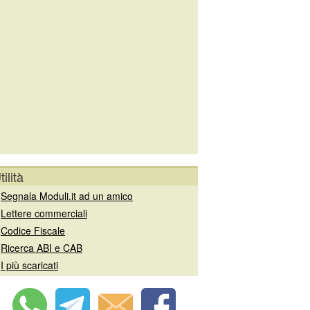
tilità
»
Segnala Moduli.it ad un amico
»
Lettere commerciali
»
Codice Fiscale
»
Ricerca ABI e CAB
»
I più scaricati