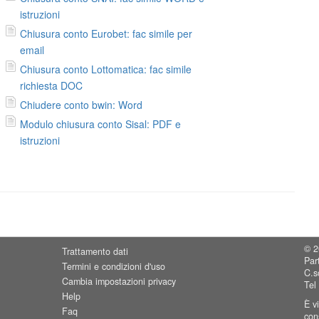
istruzioni
Chiusura conto Eurobet: fac simile per
email
Chiusura conto Lottomatica: fac simile
richiesta DOC
Chiudere conto bwin: Word
Modulo chiusura conto Sisal: PDF e
istruzioni
© 2
Trattamento dati
Par
Termini e condizioni d'uso
C.s
Cambia impostazioni privacy
Tel
Help
È v
Faq
cons