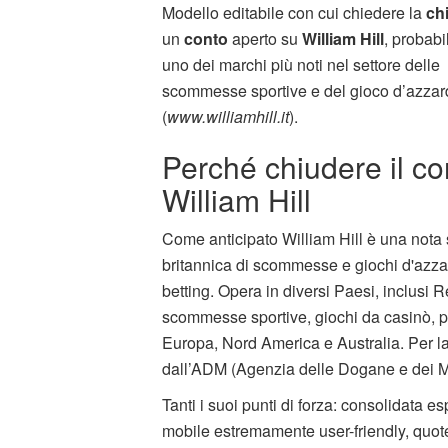
Modello editabile con cui chiedere la
ch
un
conto
aperto su
William Hill
, probab
uno dei marchi più noti nel settore delle
scommesse sportive e del gioco d’azzar
(
www.williamhill.it
).
Perché chiudere il co
William Hill
Come anticipato William Hill è una nota 
britannica di scommesse e giochi d'azzar
betting. Opera in diversi Paesi, inclusi R
scommesse sportive, giochi da casinò, po
Europa, Nord America e Australia. Per la 
dall’ADM (Agenzia delle Dogane e dei M
Tanti i suoi punti di forza: consolidata e
mobile estremamente user-friendly, quot