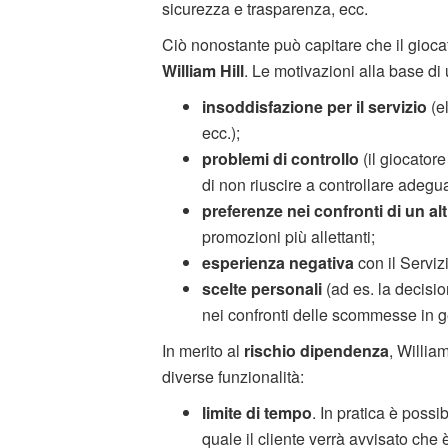
sicurezza e trasparenza, ecc.
Ciò nonostante può capitare che il gioca
William Hill
. Le motivazioni alla base d
insoddisfazione per il servizio
(e
ecc.);
problemi di controllo
(il giocator
di non riuscire a controllare adeg
preferenze nei confronti di un a
promozioni più allettanti;
esperienza negativa
con il Servizi
scelte personali
(ad es. la decisio
nei confronti delle scommesse in g
In merito al
rischio dipendenza
, Willia
diverse funzionalità:
limite di tempo
. In pratica è possi
quale il cliente verrà avvisato che 