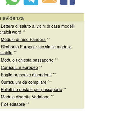
n evidenza
*
Lettera di saluto ai vicini di casa modelli
ditabili word
**
*
Modulo di reso Pandora
**
*
Rimborso Europcar fac simile modello
ditabile
**
*
Modulo richiesta passaporto
**
*
Curriculum europeo
**
*
Foglio presenze dipendenti
**
*
Curriculum da compilare
**
*
Bollettino postale per passaporto
**
*
Modulo disdetta Vodafone
**
*
F24 editabile
**