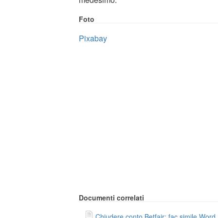
Foto
Pixabay
Documenti correlati
Chiudere conto Betfair: fac simile Word