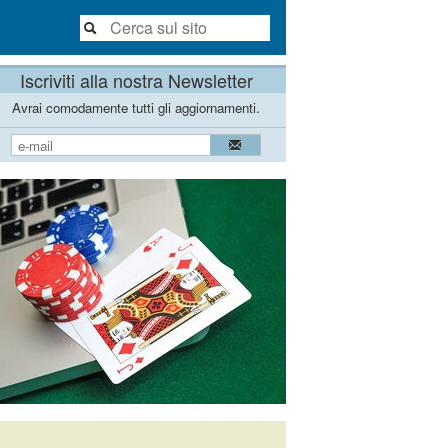
Iscriviti alla nostra Newsletter
Avrai comodamente tutti gli aggiornamenti.