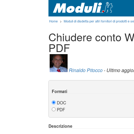
Home
>
Moduli di disdetta per altri fornitori di prodotti e se
Chiudere conto Wil
PDF
Rinaldo Pitocco
- Ultimo aggi
Formati
DOC
PDF
Descrizione