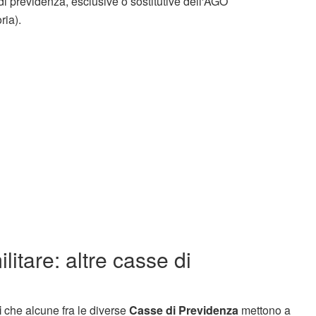
e di previdenza, esclusive o sostitutive dell'AGO
ria).
litare: altre casse di
i
che alcune fra le diverse
Casse di Previdenza
mettono a