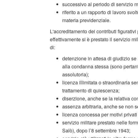
successivo al periodo di servizio mi
riferito a un rapporto di lavoro svol
materia previdenziale.
L'accreditamento dei contributi figurativi 
effettivamente si è prestato il servizio mi
di:
detenzione in attesa di giudizio s
alla condanna stessa (sono pertanto
assolutoria);
licenza illimitata o straordinaria 
trattamento di quiescenza;
diserzione, anche se la relativa co
assenza arbitraria, anche se non s
licenza concessa per motivi privat
servizio militare prestato nelle fo
Salò), dopo l’8 settembre 1943;