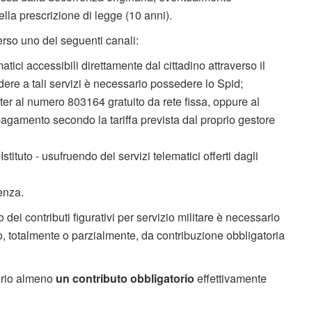
della prescrizione di legge (10 anni).
erso uno dei seguenti canali:
tici accessibili direttamente dal cittadino attraverso il
edere a tali servizi è necessario possedere lo Spid;
ter al numero 803164 gratuito da rete fissa, oppure al
gamento secondo la tariffa prevista dal proprio gestore
’Istituto - usufruendo dei servizi telematici offerti dagli
enza.
o dei contributi figurativi per servizio militare è necessario
o, totalmente o parzialmente, da contribuzione obbligatoria
sario almeno
un contributo obbligatorio
effettivamente