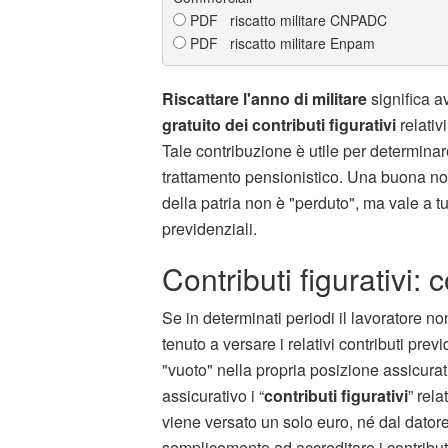
PDF riscatto militare CNPADC
PDF riscatto militare Enpam
Riscattare l'anno di militare
significa av
gratuito dei contributi figurativi
relativ
Tale contribuzione è utile per determinar
trattamento pensionistico. Una buona not
della patria non è "perduto", ma vale a tut
previdenziali.
Contributi figurativi:
Se in determinati periodi il lavoratore no
tenuto a versare i relativi contributi prev
"vuoto" nella propria posizione assicurat
assicurativo i “
contributi figurativi
” rela
viene versato un solo euro, né dal datore
semplicemente ad accreditare i contribut