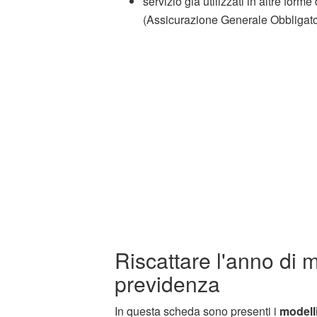
servizio già utilizzati in altre form
(Assicurazione Generale Obbligato
Riscattare l'anno di mi
previdenza
In questa scheda sono presenti i
modell