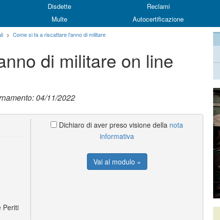
Disdette
Reclami
Multe
Autocertificazione
li
>
Come si fa a riscattare l'anno di militare
anno di militare on line
ornamento: 04/11/2022
Dichiaro di aver preso visione della
nota
informativa
Vai al modulo »
Periti