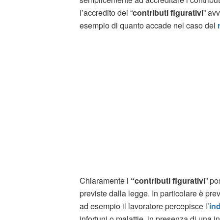
l’accredito dei “
contributi figurativi
” av
esempio di quanto accade nel caso del
Chiaramente i
“contributi figurativi
” po
previste dalla legge. In particolare è previ
ad esempio il lavoratore percepisce l’
in
infortuni o malattie, in presenza di una i