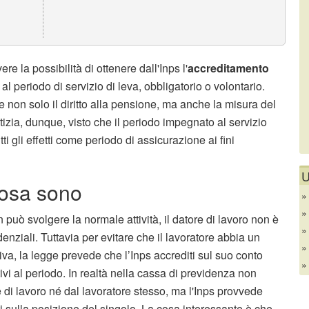
ere la possibilità di ottenere dall'Inps l'
accreditamento
i al periodo di servizio di leva, obbligatorio o volontario.
e non solo il diritto alla pensione, ma anche la misura del
izia, dunque, visto che il periodo impegnato al servizio
ti gli effetti come periodo di assicurazione ai fini
U
 cosa sono
n può svolgere la normale attività, il datore di lavoro non è
idenziali. Tuttavia per evitare che il lavoratore abbia un
iva, la legge prevede che l’Inps accrediti sul suo conto
tivi al periodo. In realtà nella cassa di previdenza non
 di lavoro né dal lavoratore stesso, ma l'Inps provvede
i sulla posizione del singolo. La cosa interessante è che