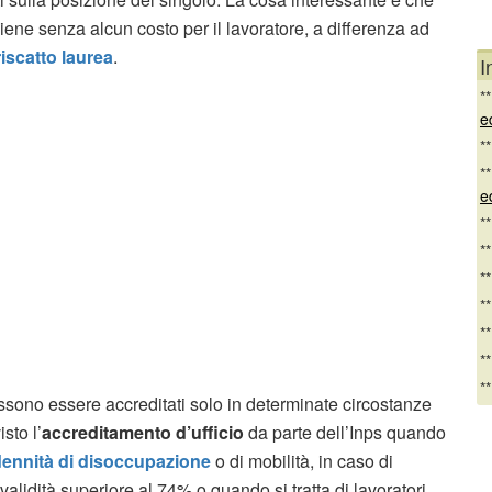
viene senza alcun costo per il lavoratore, a differenza ad
riscatto laurea
.
I
*
e
*
*
e
*
*
*
*
*
*
*
ssono essere accreditati solo in determinate circostanze
sto l’
accreditamento d’ufficio
da parte dell’Inps quando
dennità di disoccupazione
o di mobilità, in caso di
nvalidità superiore al 74% o quando si tratta di lavoratori