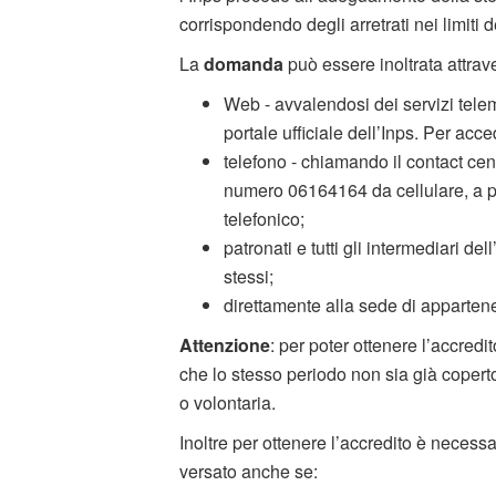
corrispondendo degli arretrati nei limiti 
La
domanda
può essere inoltrata attrav
Web - avvalendosi dei servizi telema
portale ufficiale dell’Inps. Per acc
telefono - chiamando il contact cen
numero 06164164 da cellulare, a pa
telefonico;
patronati e tutti gli intermediari dell
stessi;
direttamente alla sede di apparten
Attenzione
: per poter ottenere l’accredit
che lo stesso periodo non sia già copert
o volontaria.
Inoltre per ottenere l’accredito è neces
versato anche se: