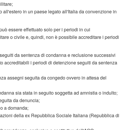
litare;
to all'estero in un paese legato all'Italia da convenzione in
può essere effettuato solo per i periodi in cui
litare o civile e, quindi, non è possibile accreditare i periodi
e seguiti da sentenza di condanna e reclusione successivi
 accreditabili i periodi di detenzione seguiti da sentenza
senza assegni seguita da congedo ovvero in attesa del
ndanna sia stata in seguito soggetta ad amnistia o indulto;
eguita da denuncia;
i o a domanda;
rmazioni della ex Repubblica Sociale Italiana (Repubblica di