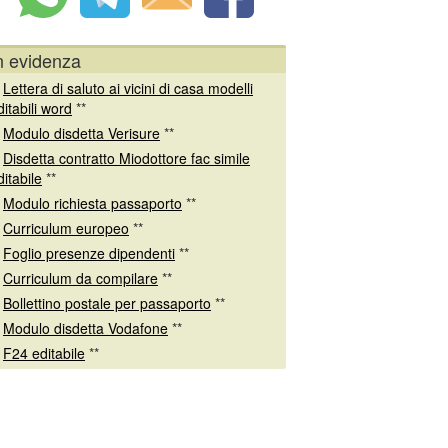
n evidenza
*
Lettera di saluto ai vicini di casa modelli
ditabili word
**
*
Modulo disdetta Verisure
**
*
Disdetta contratto Miodottore fac simile
ditabile
**
*
Modulo richiesta passaporto
**
*
Curriculum europeo
**
*
Foglio presenze dipendenti
**
*
Curriculum da compilare
**
*
Bollettino postale per passaporto
**
*
Modulo disdetta Vodafone
**
*
F24 editabile
**