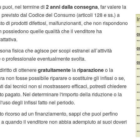
u puoi, nel termine di
2 anni dalla consegna
, far valere la
to previsto dal Codice del Consumo (articoli 128 e ss.) a
I
to di prodotti difettosi, malfunzionanti, che non rispondono
*
n possiedono quelle qualità che il venditore ha
e
attativa.
*
e
rsona fisica che agisce per scopi estranei all’attività
*
e o professionale eventualmente svolta.
e
diritto di ottenere
gratuitamente
la
riparazione
o la
*
ora non fosse possibile riparare o sostituire gli infissi o se,
*
*
ati dai tecnici non si mostrassero efficaci, potresti chiedere
*
o pagato. Nel determinare l'importo della riduzione o la
*
'uso degli infissi fatto nel periodo.
*
tto ricorso ad un finanziamento, sappi che puoi perfino
*
o a quando il venditore non abbia adempiuto ai suoi doveri
*
*