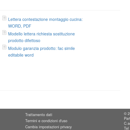
Lettera contestazione montaggio cucina:
WORD, PDF
Modello lettera richiesta sostituzione
prodotto difettoso
Modulo garanzia prodotto: fac simile
editabile word
© 2
Trattamento dati
Par
Termini e condizioni d'uso
C.s
Cambia impostazioni privacy
Tel