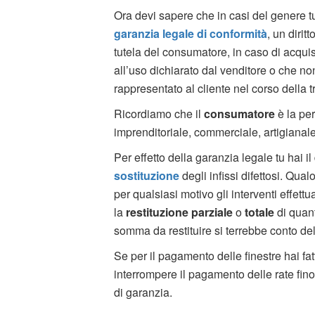
Ora devi sapere che in casi del genere t
garanzia legale di conformità
, un dirit
tutela del consumatore, in caso di acquis
all’uso dichiarato dal venditore o che no
rappresentato al cliente nel corso della tr
Ricordiamo che il
consumatore
è la pe
imprenditoriale, commerciale, artigianal
Per effetto della garanzia legale tu hai il 
sostituzione
degli infissi difettosi. Qual
per qualsiasi motivo gli interventi effettu
la
restituzione parziale
o
totale
di quant
somma da restituire si terrebbe conto dell
Se per il pagamento delle finestre hai fa
interrompere il pagamento delle rate fin
di garanzia.