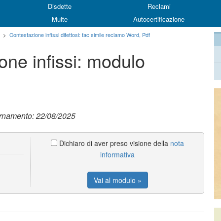
Disdette
Reclami
Multe
Autocertificazione
>
Contestazione infissi difettosi: fac simile reclamo Word, Pdf
one infissi: modulo
ornamento: 22/08/2025
Dichiaro di aver preso visione della
nota
informativa
Vai al modulo »