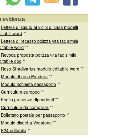
n evidenza
*
Lettera di saluto ai vicini di casa modelli
ditabili word
**
*
Lettera di recesso polizza vita fac simile
ditabile word
**
*
Revoca proposta polizza vita fac simile
ditabile doc
**
*
Reso Stradivarius modulo editabile word
**
*
Modulo di reso Pandora
**
*
Modulo richiesta passaporto
**
*
Curriculum europeo
**
*
Foglio presenze dipendenti
**
*
Curriculum da compilare
**
*
Bollettino postale per passaporto
**
*
Modulo disdetta Vodafone
**
*
F24 editabile
**