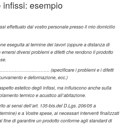
 infissi: esempio
issi effettuato dal vostro personale presso il mio domicilio
one eseguita al termine dei lavori (oppure a distanza di
 emersi diversi problemi e difetti che rendono il prodotto
sse.
……….………. (specificare i problemi e i difetti
incurvamento e deformazione, ecc.)
petto estetico degli infissi, ma influiscono anche sulla
olamento termico e acustico all’abitazione.
to ai sensi dell’art. 135-bis.del D.Lgs. 206/05 a
ermine) e a Vostre spese, ai necessari interventi finalizzati
 al fine di garantire un prodotto conforme agli standard di