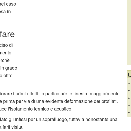
nel caso
osa in
 fare
ciso di
amento.
erchè
 in grado
U
o oltre
are i primi difetti. In particolare le finestre maggiormente
 prima per via di una evidente deformazione dei profilati.
uce l'isolamento termico e acustico.
llato gli infissi per un sopralluogo, tuttavia nonostante una
farti visita.