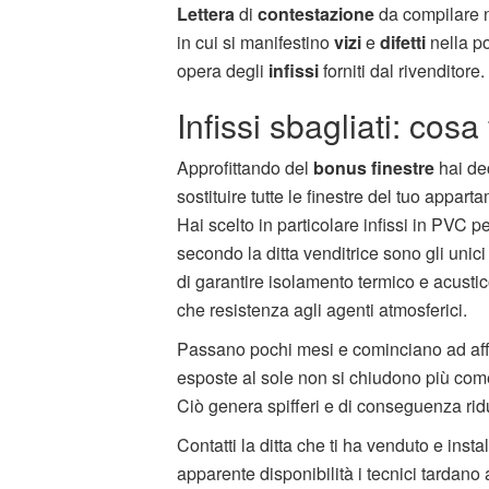
Lettera
di
contestazione
da compilare 
in cui si manifestino
vizi
e
difetti
nella p
opera degli
infissi
forniti dal rivenditore.
Infissi sbagliati: cosa
Approfittando del
bonus finestre
hai de
sostituire tutte le finestre del tuo appart
Hai scelto in particolare infissi in PVC p
secondo la ditta venditrice sono gli unici
di garantire isolamento termico e acustic
che resistenza agli agenti atmosferici.
Passano pochi mesi e cominciano ad affior
esposte al sole non si chiudono più come
Ciò genera spifferi e di conseguenza rid
Contatti la ditta che ti ha venduto e insta
apparente disponibilità i tecnici tardano a 