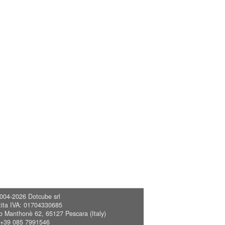
004-2026
Dotcube srl
tita IVA: 01704330685
o Manthonè 62, 65127 Pescara (Italy)
 +39 085 7991546