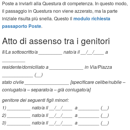
Poste a inviarli alla Questura di competenza. In questo modo,
il passaggio in Questura non viene azzerato, ma la parte
iniziale risulta più snella. Questo il
modulo richiesta
passaporto Poste
.
Atto di assenso tra i genitori
Il/La sottoscritto/a _________ nato/a il __/__/____ a
_________
residente/domiciliato a _____________ in Via/Piazza
____________ (__)
stato civile _________________ [specificare celibe/nubile –
coniugato/a – separato/a – già coniugato/a]
genitore dei seguenti figli minori:
1) _________ nato/a il __/__/____ a ________ (__)
2) _________ nato/a il __/__/____ a ________ (__)
3) _________ nato/a il __/__/____ a ________ (__)