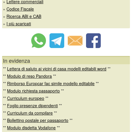
»
Lettere commerciali
»
Codice Fiscale
»
Ricerca ABI e CAB
»
I più scaricati
In evidenza
**
Lettera di saluto ai vicini di casa modelli editabili word
**
**
Modulo di reso Pandora
**
**
Rimborso Europcar fac simile modello editabile
**
**
Modulo richiesta passaporto
**
**
Curriculum europeo
**
**
Foglio presenze dipendenti
**
**
Curriculum da compilare
**
**
Bollettino postale per passaporto
**
**
Modulo disdetta Vodafone
**