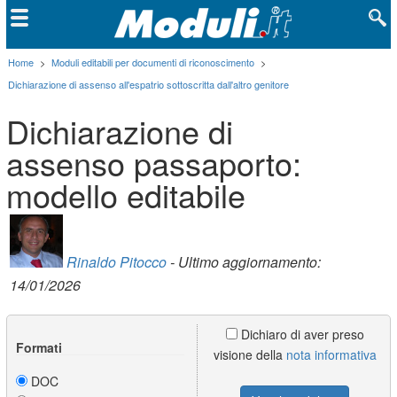
Home
>
Moduli editabili per documenti di riconoscimento
>
Dichiarazione di assenso all'espatrio sottoscritta dall'altro genitore
Dichiarazione di
assenso passaporto:
modello editabile
Rinaldo Pitocco
- Ultimo aggiornamento:
14/01/2026
Dichiaro di aver preso
Formati
visione della
nota informativa
DOC