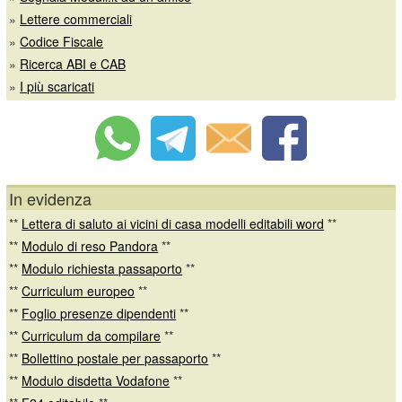
»
Lettere commerciali
»
Codice Fiscale
»
Ricerca ABI e CAB
»
I più scaricati
In evidenza
**
Lettera di saluto ai vicini di casa modelli editabili word
**
**
Modulo di reso Pandora
**
**
Modulo richiesta passaporto
**
**
Curriculum europeo
**
**
Foglio presenze dipendenti
**
**
Curriculum da compilare
**
**
Bollettino postale per passaporto
**
**
Modulo disdetta Vodafone
**