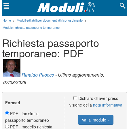
Home
>
Moduli editabili per documenti di riconoscimento
>
Modulo richiesta passaporto temporaneo
Richiesta passaporto
temporaneo: PDF
Rinaldo Pitocco
- Ultimo aggiornamento:
07/08/2026
Dichiaro di aver preso
Formati
visione della
nota informativa
PDF fac simile
Vai al modulo »
passaporto temporaneo
PDF modello richiesta