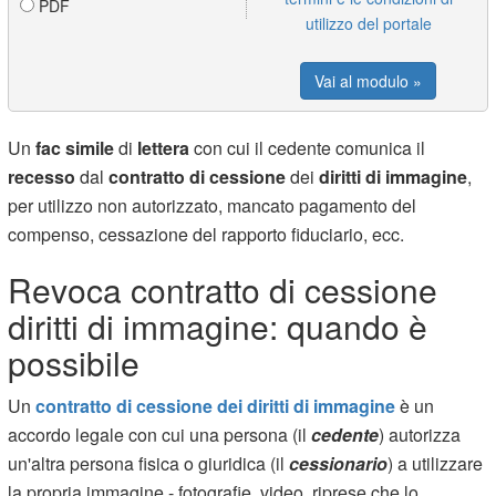
PDF
utilizzo del portale
Vai al modulo »
Un
fac simile
di
lettera
con cui il cedente comunica il
recesso
dal
contratto
di cessione
dei
diritti di immagine
,
per utilizzo non autorizzato, mancato pagamento del
compenso, cessazione del rapporto fiduciario, ecc.
Revoca contratto di cessione
diritti di immagine: quando è
possibile
Un
contratto di cessione dei diritti di immagine
è un
accordo legale con cui una persona (il
cedente
) autorizza
un'altra persona fisica o giuridica (il
cessionario
) a utilizzare
la propria immagine - fotografie, video, riprese che lo