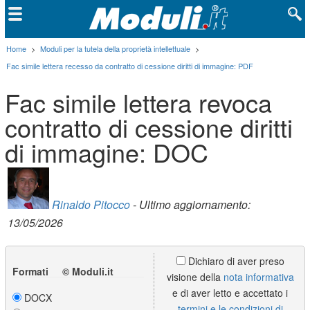
Home
>
Moduli per la tutela della proprietà intellettuale
>
Fac simile lettera recesso da contratto di cessione diritti di immagine: PDF
Fac simile lettera revoca
contratto di cessione diritti
di immagine: DOC
Rinaldo Pitocco
- Ultimo aggiornamento:
13/05/2026
Dichiaro di aver preso
Formati © Moduli.it
visione della
nota informativa
e di aver letto e accettato i
DOCX
termini e le condizioni di