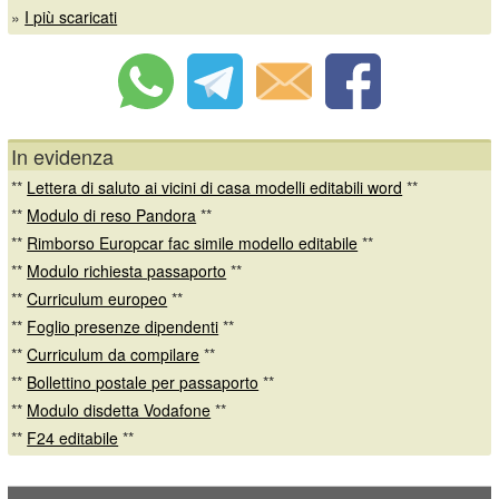
»
I più scaricati
In evidenza
**
Lettera di saluto ai vicini di casa modelli editabili word
**
**
Modulo di reso Pandora
**
**
Rimborso Europcar fac simile modello editabile
**
**
Modulo richiesta passaporto
**
**
Curriculum europeo
**
**
Foglio presenze dipendenti
**
**
Curriculum da compilare
**
**
Bollettino postale per passaporto
**
**
Modulo disdetta Vodafone
**
**
F24 editabile
**