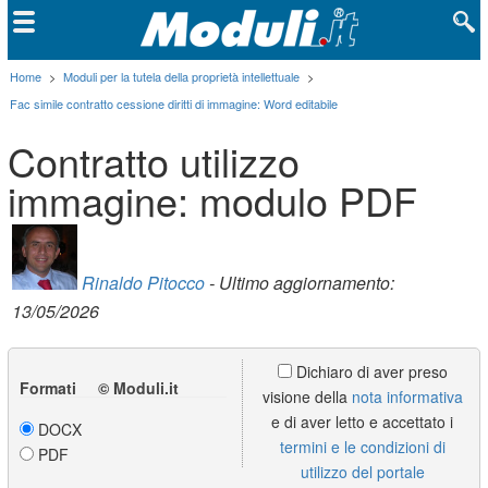
Home
>
Moduli per la tutela della proprietà intellettuale
>
Fac simile contratto cessione diritti di immagine: Word editabile
Contratto utilizzo
immagine: modulo PDF
Rinaldo Pitocco
- Ultimo aggiornamento:
13/05/2026
Dichiaro di aver preso
Formati © Moduli.it
visione della
nota informativa
e di aver letto e accettato i
DOCX
termini e le condizioni di
PDF
utilizzo del portale