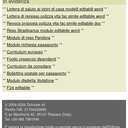
In evidenza
**
Lettera di saluto ai vicini di casa modelli editabili word
**
**
Lettera di recesso polizza vita fac simile editabile word
**
**
Revoca proposta polizza vita fac simile editabile doc
**
**
Reso Stradivarius modulo editabile word
**
**
Modulo di reso Pandora
**
**
Modulo richiesta passaporto
**
**
Curriculum europeo
**
**
Foglio presenze dipendenti
**
**
Curriculum da compilare
**
**
Bollettino postale per passaporto
**
**
Modulo disdetta Vodafone
**
**
F24 editabile
**
© 2004-2026
Dotcube srl
Partita IVA: 01704330685
C.so Manthonè 62, 65127 Pescara (Italy)
Tel +39 085 7991546
È vietata la riproduzione totale o parziale senza il consenso dell'Editore.