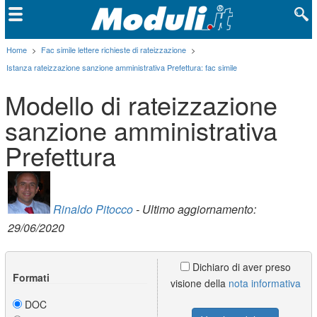
Home
>
Fac simile lettere richieste di rateizzazione
>
Istanza rateizzazione sanzione amministrativa Prefettura: fac simile
Modello di rateizzazione
sanzione amministrativa
Prefettura
Rinaldo Pitocco
- Ultimo aggiornamento:
29/06/2020
Dichiaro di aver preso
Formati
visione della
nota informativa
DOC