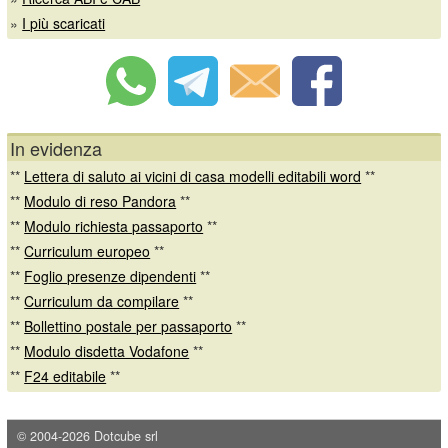
»
I più scaricati
In evidenza
**
Lettera di saluto ai vicini di casa modelli editabili word
**
**
Modulo di reso Pandora
**
**
Modulo richiesta passaporto
**
**
Curriculum europeo
**
**
Foglio presenze dipendenti
**
**
Curriculum da compilare
**
**
Bollettino postale per passaporto
**
**
Modulo disdetta Vodafone
**
**
F24 editabile
**
© 2004-2026
Dotcube srl