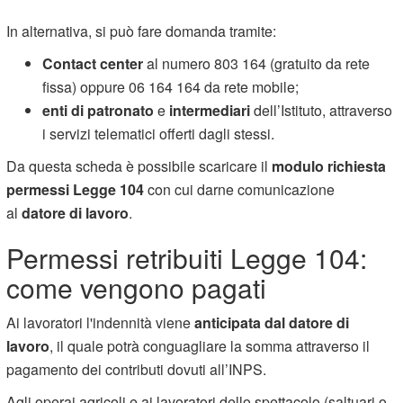
In alternativa, si può fare domanda tramite:
Contact center
al numero 803 164 (gratuito da rete
fissa) oppure 06 164 164 da rete mobile;
enti di patronato
e
intermediari
dell’Istituto, attraverso
i servizi telematici offerti dagli stessi.
Da questa scheda è possibile scaricare il
modulo richiesta
permessi Legge 104
con cui darne comunicazione
al
datore di lavoro
.
Permessi retribuiti Legge 104:
come vengono pagati
Ai lavoratori l'indennità viene
anticipata dal datore di
lavoro
, il quale potrà conguagliare la somma attraverso il
pagamento dei contributi dovuti all’INPS.
Agli operai agricoli e ai lavoratori dello spettacolo (saltuari o