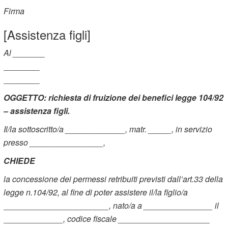
Firma
[Assistenza figli]
Al _______
________
________
OGGETTO: richiesta di fruizione dei benefici legge 104/92
– assistenza figli.
Il/la sottoscritto/a _____________, matr. _____, in servizio
presso ________________,
CHIEDE
la concessione dei permessi retribuiti previsti dall’art.33 della
legge n.104/92, al fine di poter assistere il/la figlio/a
_______________________, nato/a a _______________ il
_____________, codice fiscale ____________________