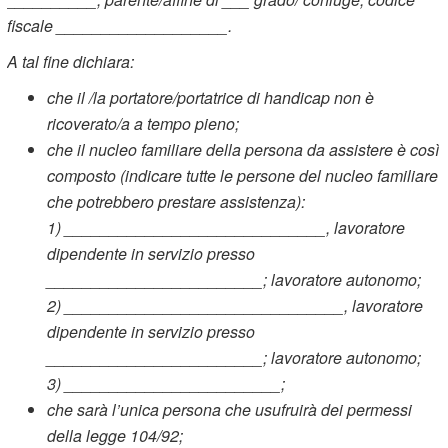
fiscale ___________________.
A tal fine dichiara:
che il /la portatore/portatrice di handicap non è
ricoverato/a a tempo pieno;
che il nucleo familiare della persona da assistere è così
composto (indicare tutte le persone del nucleo familiare
che potrebbero prestare assistenza):
1)
_____________________________, lavoratore
dipendente in servizio presso
________________________; lavoratore autonomo;
2)
_______________________________, lavoratore
dipendente in servizio presso
________________________; lavoratore autonomo;
3)
________________________;
che sarà l’unica persona che usufruirà dei permessi
della legge 104/92;