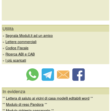
Utilità
»
Segnala Moduli.it ad un amico
»
Lettere commerciali
»
Codice Fiscale
»
Ricerca ABI e CAB
»
I più scaricati
In evidenza
**
Lettera di saluto ai vicini di casa modelli editabili word
**
**
Modulo di reso Pandora
**
**
Modulo richiesta passaporto
**