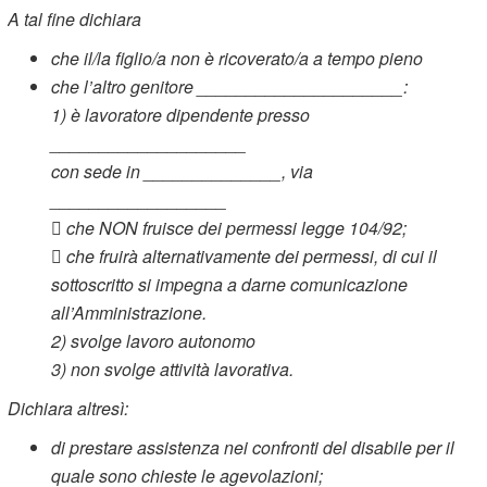
A tal fine dichiara
che il/la figlio/a non è ricoverato/a a tempo pieno
che l’altro genitore _____________________:
1)
è lavoratore dipendente presso
____________________
con sede in ______________, via
__________________

che NON fruisce dei permessi legge 104/92;

che fruirà alternativamente dei permessi, di cui il
sottoscritto si impegna a darne comunicazione
all’Amministrazione.
2)
svolge lavoro autonomo
3) non svolge attività lavorativa.
Dichiara altresì:
di prestare assistenza nei confronti del disabile per il
quale sono chieste le agevolazioni;