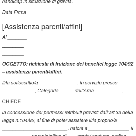
handicap in situazione di gravità.
Data
Firma
[Assistenza parenti/affini]
Al _______
________
________
OGGETTO: richiesta di fruizione dei benefici legge 104/92
– assistenza parenti/affini.
Il/la sottoscritto/a ______________, in servizio presso
____________, Categoria _____ dell’Area __________,
CHIEDE
la concessione dei permessi retribuiti previsti dall’art.33 della
legge n.104/92, al fine di poter assistere il/la proprio/a
________________________, nato/a a _______________ il
__________, parente/affine di ___ grado/ coniuge, codice