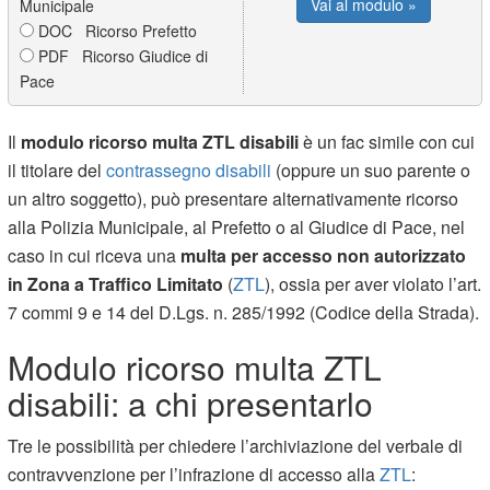
Vai al modulo »
Municipale
DOC Ricorso Prefetto
PDF Ricorso Giudice di
Pace
Il
modulo ricorso multa ZTL disabili
è un fac simile con cui
il titolare del
contrassegno disabili
(oppure un suo parente o
un altro soggetto), può presentare alternativamente ricorso
alla Polizia Municipale, al Prefetto o al Giudice di Pace, nel
caso in cui riceva una
multa per accesso non autorizzato
in Zona a Traffico Limitato
(
ZTL
), ossia per aver violato l’art.
7 commi 9 e 14 del D.Lgs. n. 285/1992 (Codice della Strada).
Modulo ricorso multa ZTL
disabili: a chi presentarlo
Tre le possibilità per chiedere l’archiviazione del verbale di
contravvenzione per l’infrazione di accesso alla
ZTL
: