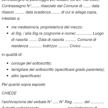
Contrassegno N°......... rilasciato dal Comune di ........ data
rilascio .......... data scadenza ......... di cui si allega copia,
intestato a:
me medesimo/a, proprietario/a del mezzo;
al Sig. / alla Sig.ra (cognome e nome) ................ Luogo
di nascita ......... Data di nascita ............ Comune di
residenza ............. Indirizzo ........... Civico ...........
in qualità di:
coniuge del sottoscritto;
famigliare del sottoscritto (specificare grado parentela);
altro (specificare)
Per quanto sopra esposto
CHIEDE
l'archiviazione del verbale N° ...... N° Reg. .......... del ..............
Autorità verbalizzante ……………….... per l’infrazione di