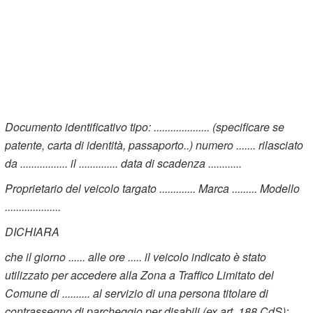
Documento identificativo tipo: .................... (specificare se
patente, carta di identità, passaporto..) numero ....... rilasciato
da ................. il .............. data di scadenza ............
Proprietario del veicolo targato ............. Marca ......... Modello
....................
DICHIARA
che il giorno ...... alle ore ..... il veicolo indicato è stato
utilizzato per accedere alla Zona a Traffico Limitato del
Comune di .......... al servizio di una persona titolare di
contrassegno di parcheggio per disabili (ex art. 188 CdS):