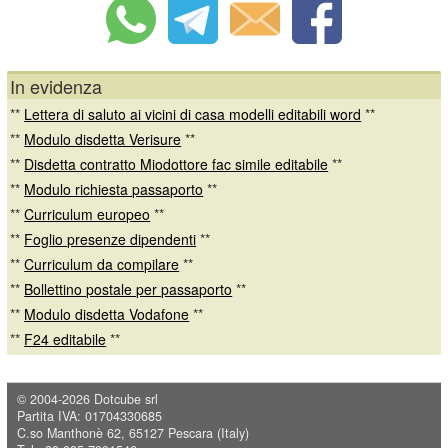
In evidenza
**
Lettera di saluto ai vicini di casa modelli editabili word
**
**
Modulo disdetta Verisure
**
**
Disdetta contratto Miodottore fac simile editabile
**
**
Modulo richiesta passaporto
**
**
Curriculum europeo
**
**
Foglio presenze dipendenti
**
**
Curriculum da compilare
**
**
Bollettino postale per passaporto
**
**
Modulo disdetta Vodafone
**
**
F24 editabile
**
© 2004-2026
Dotcube srl
Partita IVA: 01704330685
C.so Manthonè 62, 65127 Pescara (Italy)