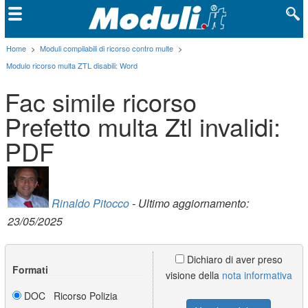
Home
>
Moduli compilabili di ricorso contro multe
>
Modulo ricorso multa ZTL disabili: Word
Fac simile ricorso
Prefetto multa Ztl invalidi:
PDF
Rinaldo Pitocco
- Ultimo aggiornamento:
23/05/2025
Dichiaro di aver preso
Formati
visione della
nota informativa
DOC Ricorso Polizia