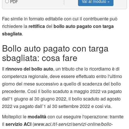
Vai al modulo »
PDF
Fac simile in formato editabile con cui il contribuente può
richiedere la
rettifica
del
bollo auto pagato con targa
sbagliata
.
Bollo auto pagato con targa
sbagliata: cosa fare
Il
rinnovo del bollo auto
, un tributo che lo ricordiamo è di
competenza regionale, deve essere effettuato entro l'ultimo
giorno del mese successivo a quello di scadenza del bollo
precedente. Così il bollo scaduto a maggio 2022 va pagato
dall'1 giugno al 30 giugno 2022, il bollo scaduto ad agosto
2022 va pagato dall’1 al 30 settembre 2022 e così via.
Molteplici le
modalità
con cui eseguire l'operazione: tramite
il
servizio ACI
(
www.aci.it/i-servizi/servizi-online/bollo-