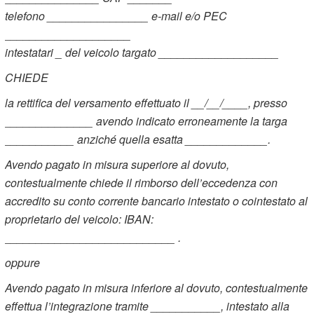
telefono ________________ e-mail e/o PEC
____________________
intestatari _ del veicolo targato ___________________
CHIEDE
la rettifica del versamento effettuato il
__/__/____
, presso
______________ avendo indicato erroneamente la targa
___________ anziché quella esatta _____________.
Avendo pagato in misura superiore al dovuto,
contestualmente chiede il rimborso dell’eccedenza con
accredito su conto corrente bancario intestato o cointestato al
proprietario del veicolo:
IBAN:
___________________________ .
oppure
Avendo pagato in misura inferiore al dovuto, contestualmente
effettua l’integrazione tramite ___________, intestato alla