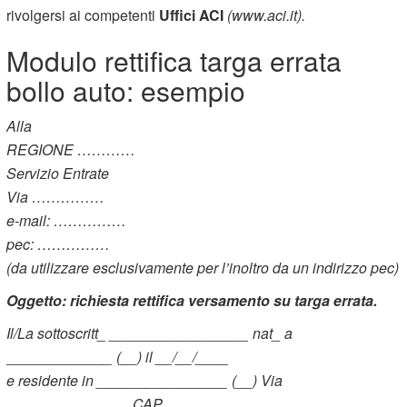
rivolgersi ai competenti
Uffici ACI
(www.aci.it).
Modulo rettifica targa errata
bollo auto: esempio
Alla
REGIONE …………
Servizio Entrate
Via ……………
e-mail: ……………
pec: ……………
(da utilizzare esclusivamente per l’inoltro da un indirizzo pec)
Oggetto: richiesta rettifica versamento su targa errata.
Il/La sottoscritt_ _________________ nat_ a
_____________ (__) il __/__/____
e residente in
________________ (__) Via
_______________
CAP _______