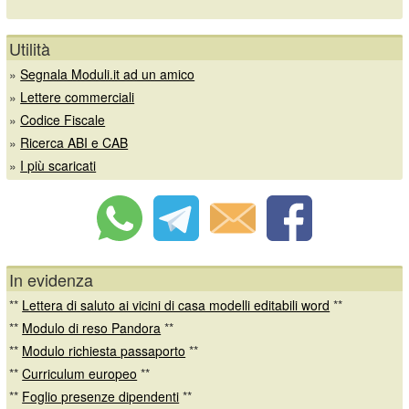
Utilità
»
Segnala Moduli.it ad un amico
»
Lettere commerciali
»
Codice Fiscale
»
Ricerca ABI e CAB
»
I più scaricati
In evidenza
**
Lettera di saluto ai vicini di casa modelli editabili word
**
**
Modulo di reso Pandora
**
**
Modulo richiesta passaporto
**
**
Curriculum europeo
**
**
Foglio presenze dipendenti
**