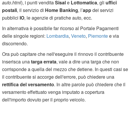
auto.html
), i punti vendita
Sisal
e
Lottomatica
, gli
uffici
postali
, il servizio di
Home Banking
, l’
app
dei servizi
pubblici
IO
, le agenzie di pratiche auto, ecc.
In alternativa è possibile far ricorso al Portale Pagamenti
delle singole regioni:
Lombardia
,
Veneto
,
Piemonte
e via
discorrendo.
Ora può capitare che nell'eseguire il rinnovo il contribuente
inserisca una
targa errata
, vale a dire una targa che non
corrisponde a quella del mezzo che detiene. In questi casi se
il contribuente si accorge dell'errore, può chiedere una
rettifica del versamento
. In altre parole può chiedere che il
versamento effettuato venga imputato a copertura
dell'importo dovuto per il proprio veicolo.