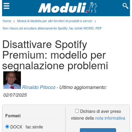
Home
>
Moduli di disdetta per altri fornitori di prodotti e servizi
>
Non riesco ad annullare abbonamento Spotify: fac simile WORD, PDF
Disattivare Spotify
Premium: modello per
segnalazione problemi
Rinaldo Pitocco
- Ultimo aggiornamento:
02/07/2025
Dichiaro di aver preso
Formati
visione della
nota informativa
DOCX fac simile