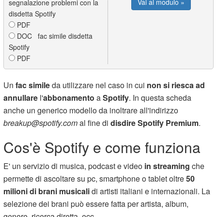
Vai al modulo »
segnalazione problemi con la
disdetta Spotify
PDF
DOC fac simile disdetta
Spotify
PDF
Un
fac simile
da utilizzare nel caso in cui
non si riesca ad
annullare
l'
abbonamento
a
Spotify
. In questa scheda
anche un generico modello da inoltrare all'indirizzo
breakup@spotify.com
al fine di
disdire Spotify Premium
.
Cos'è Spotify e come funziona
E' un servizio di musica, podcast e video
in streaming
che
permette di ascoltare su pc, smartphone o tablet oltre
50
milioni di brani musicali
di artisti italiani e internazionali. La
selezione dei brani può essere fatta per artista, album,
genere, ricerca diretta, ecc.