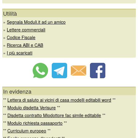
Utilità
»
Segnala Moduli.it ad un amico
»
Lettere commerciali
»
Codice Fiscale
»
Ricerca ABI e CAB
»
I più scaricati
In evidenza
**
Lettera di saluto ai vicini di casa modelli editabili word
**
**
Modulo disdetta Verisure
**
**
Disdetta contratto Miodottore fac simile editabile
**
**
Modulo richiesta passaporto
**
**
Curriculum europeo
**