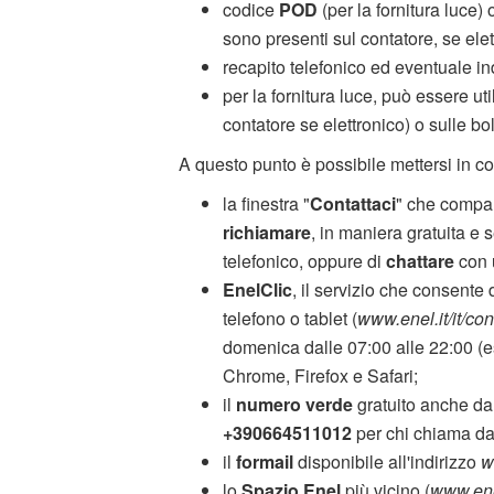
codice
POD
(per la fornitura luce)
sono presenti sul contatore, se elet
recapito telefonico ed eventuale in
per la fornitura luce, può essere uti
contatore se elettronico) o sulle bo
A questo punto è possibile mettersi in c
la finestra "
Contattaci
" che compar
richiamare
, in maniera gratuita 
telefonico, oppure di
chattare
con 
EnelClic
, il servizio che consente
telefono o tablet (
www.enel.it/it/con
domenica dalle 07:00 alle 22:00 (esc
Chrome, Firefox e Safari;
il
numero verde
gratuito anche da
+390664511012
per chi chiama dal
il
formail
disponibile all'indirizzo
w
lo
Spazio Enel
più vicino (
www.enel