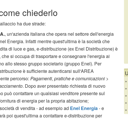
 come chiederlo
 allaccio ha due strade:
.A.
, un'azienda italiana che opera nel settore dell'energia
nel Energia. Infatti mentre quest'ultima è la società che
dita di luce e gas, e-distribuzione (ex Enel Distribuzione) è
i, che si occupa di trasportare e consegnare l'energia ai
no allo stesso gruppo societario (gruppo Enel). Per
stribuzione è sufficiente autenticarsi sull'AREA
U
ente percorso:
Pagamenti, pratiche e comunicazioni >
lacciamento
. Dopo aver presentato richiesta di nuovo
dino può contattare un qualsiasi venditore presente sul
fornitura di energia per la propria abitazione;
 società di vendita - ad esempio ad
Enel Energia
- e
Sarà poi quest'ultima a contattare e-distribuzione per