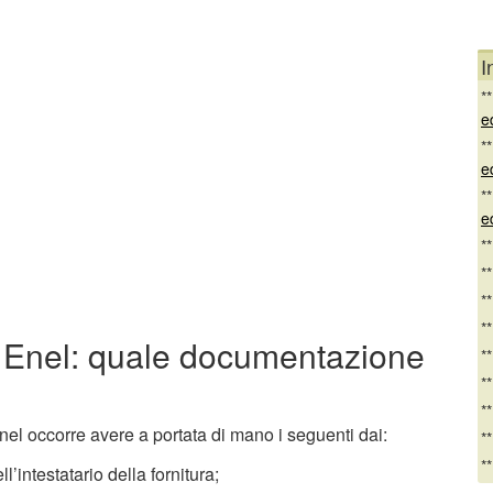
I
*
e
*
e
*
e
*
*
*
*
e Enel: quale documentazione
*
*
*
nel occorre avere a portata di mano i seguenti dai:
*
*
’intestatario della fornitura;