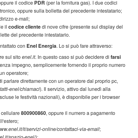
 oppure il codice
PDR
(per la fornitura gas). I due codici
tronico, oppure sulla bolletta del precedente intestatario;
dirizzo e-mail;
le il
codice cliente
di nove cifre (presente sul display del
llette del precedente intestatario.
ontattato con
Enel Energia
. Lo si può fare attraverso:
e sul sito
enel.it
. In questo caso si può decidere di
farsi
e senza impegno, semplicemente fornendo il proprio numero
un operatore;
 di parlare direttamente con un operatore dal proprio pc,
tatti-enel/chiamaci
). Il servizio, attivo dal lunedì alla
luse le festività nazionali), è disponibile per i browser
 cellulare
800900860
, oppure il numero a pagamento
l'estero;
ww.enel.it/it/servizi-online/contattaci-via-email
;
.it/spazio-enel/
);