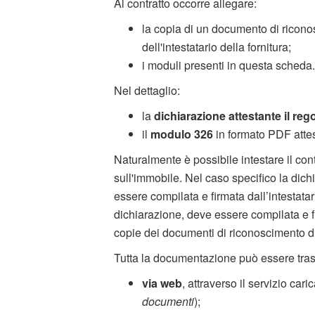
Al contratto occorre allegare:
la copia di un documento di riconos
dell'intestatario della fornitura;
i moduli presenti in questa scheda.
Nel dettaglio:
la
dichiarazione attestante il re
il
modulo 326
in formato PDF attes
Naturalmente è possibile intestare il cont
sull'immobile. Nel caso specifico la dic
essere compilata e firmata dall’intestatar
dichiarazione, deve essere compilata e fi
copie dei documenti di riconoscimento d
Tutta la documentazione può essere tras
via web
, attraverso il servizio car
documenti
);