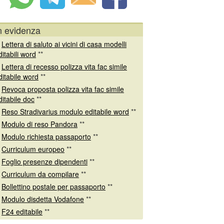
n evidenza
*
Lettera di saluto ai vicini di casa modelli
ditabili word
**
*
Lettera di recesso polizza vita fac simile
ditabile word
**
*
Revoca proposta polizza vita fac simile
ditabile doc
**
*
Reso Stradivarius modulo editabile word
**
*
Modulo di reso Pandora
**
*
Modulo richiesta passaporto
**
*
Curriculum europeo
**
*
Foglio presenze dipendenti
**
*
Curriculum da compilare
**
*
Bollettino postale per passaporto
**
*
Modulo disdetta Vodafone
**
*
F24 editabile
**