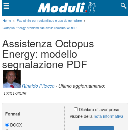
Home
>
Fac simile per reclami luce e gas da compilare
>
Octopus Energy problemi: fac simile reclamo WORD
Assistenza Octopus
Energy: modello
segnalazione PDF
Rinaldo Pitocco
- Ultimo aggiornamento:
17/01/2025
Dichiaro di aver preso
Formati
visione della
nota informativa
DOCX