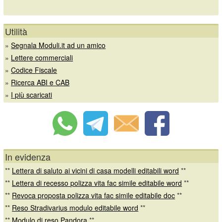
Utilità
»
Segnala Moduli.it ad un amico
»
Lettere commerciali
»
Codice Fiscale
»
Ricerca ABI e CAB
»
I più scaricati
In evidenza
**
Lettera di saluto ai vicini di casa modelli editabili word
**
**
Lettera di recesso polizza vita fac simile editabile word
**
**
Revoca proposta polizza vita fac simile editabile doc
**
**
Reso Stradivarius modulo editabile word
**
**
Modulo di reso Pandora
**