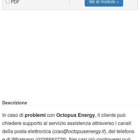
Vai al modulo »
PDF
Descrizione
In caso di
problemi
con
Octopus Energy
, il cliente può
chiedere supporto al servizio assistenza attraverso i canali
della posta elettronica (
ciao@octopusenergy.it
), del telefono
e di Whatsapp (
0238582776
). Nei casi più controversi può