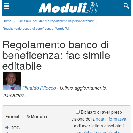
Home
>
Fac simile per statuti e regolamenti da personalizzare
>
Regolamento pesca di beneficenza: Word, Pdf
Regolamento banco di
beneficenza: fac simile
editabile
Rinaldo Pitocco
- Ultimo aggiornamento:
24/05/2021
Dichiaro di aver preso
Formati © Moduli.it
visione della
nota informativa
e di aver letto e accettato i
DOC
termini e le condizioni di