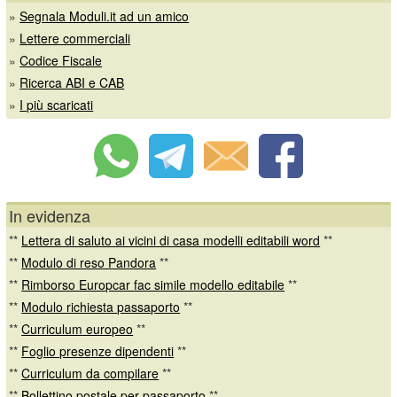
»
Segnala Moduli.it ad un amico
»
Lettere commerciali
»
Codice Fiscale
»
Ricerca ABI e CAB
»
I più scaricati
In evidenza
**
Lettera di saluto ai vicini di casa modelli editabili word
**
**
Modulo di reso Pandora
**
**
Rimborso Europcar fac simile modello editabile
**
**
Modulo richiesta passaporto
**
**
Curriculum europeo
**
**
Foglio presenze dipendenti
**
**
Curriculum da compilare
**
**
Bollettino postale per passaporto
**