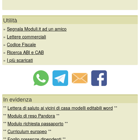
Utilità
»
Segnala Moduli.it ad un amico
»
Lettere commerciali
»
Codice Fiscale
»
Ricerca ABI e CAB
»
I più scaricati
In evidenza
**
Lettera di saluto ai vicini di casa modelli editabili word
**
**
Modulo di reso Pandora
**
**
Modulo richiesta passaporto
**
**
Curriculum europeo
**
**
Foglio presenze dipendenti
**