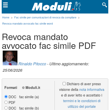
Home
>
Fac simile per comunicazioni di revoca da compilare
>
Revoca mandato avvocato fac simile word
Revoca mandato
avvocato fac simile PDF
Rinaldo Pitocco
- Ultimo aggiornamento:
25/06/2026
Dichiaro di aver preso
Formati © Moduli.it
visione della
nota informativa
e di aver letto e accettato i
DOC fac simile (a)
termini e le condizioni di
PDF
utilizzo del portale
DOC fac simile (b)