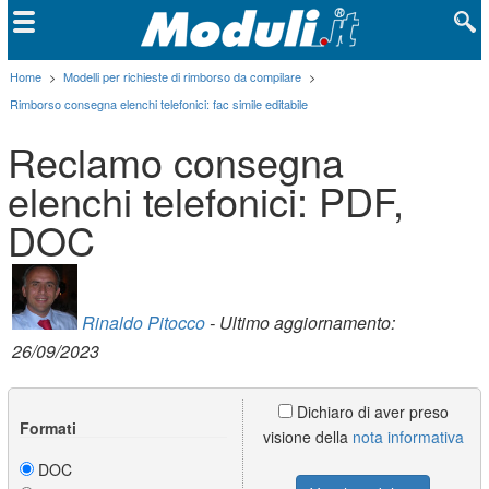
Home
>
Modelli per richieste di rimborso da compilare
>
Rimborso consegna elenchi telefonici: fac simile editabile
Reclamo consegna
elenchi telefonici: PDF,
DOC
Rinaldo Pitocco
- Ultimo aggiornamento:
26/09/2023
Dichiaro di aver preso
Formati
visione della
nota informativa
DOC