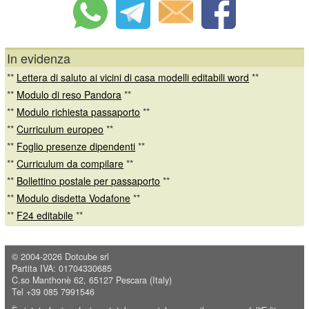
In evidenza
**
Lettera di saluto ai vicini di casa modelli editabili word
**
**
Modulo di reso Pandora
**
**
Modulo richiesta passaporto
**
**
Curriculum europeo
**
**
Foglio presenze dipendenti
**
**
Curriculum da compilare
**
**
Bollettino postale per passaporto
**
**
Modulo disdetta Vodafone
**
**
F24 editabile
**
© 2004-2026
Dotcube srl
Partita IVA: 01704330685
C.so Manthonè 62, 65127 Pescara (Italy)
Tel +39 085 7991546