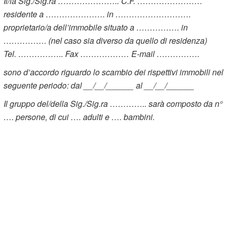
Il/la Sig./Sig.ra ………………….. C.F. ……………………
residente a …………………. in ……………………….
proprietario/a dell’immobile situato a ……………. in
……………. (nel caso sia diverso da quello di residenza)
Tel. …………….. Fax ……………… E-mail …………….
sono d’accordo riguardo lo scambio dei rispettivi immobili nel
seguente periodo:
dal __/__/______ al __/__/______
Il gruppo del/della Sig./Sig.ra ………….. sarà composto da n°
…. persone, di cui …. adulti e …. bambini.