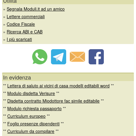
Utilità
»
Segnala Moduli.it ad un amico
»
Lettere commerciali
»
Codice Fiscale
»
Ricerca ABI e CAB
»
I più scaricati
In evidenza
**
Lettera di saluto ai vicini di casa modelli editabili word
**
**
Modulo disdetta Verisure
**
**
Disdetta contratto Miodottore fac simile editabile
**
**
Modulo richiesta passaporto
**
**
Curriculum europeo
**
**
Foglio presenze dipendenti
**
**
Curriculum da compilare
**