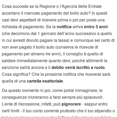
Cosa succede se la Regione o l’Agenzia delle Entrate
accertano il mancato pagamento del bollo auto? In questi
casi devi aspettarti di ricevere prima o poi per posta una
richiesta di pagamento. Se la
notifica
arriva
entro 3 anni
(che decorrono dal 1 gennaio dell’anno successivo a quello
in cui avresti dovuto pagare la tassa) e comunque sei certo di
non aver pagato il bollo auto (conserva le ricevute di
pagamento per almeno tre anni), il consiglio è quello di
saldare immediatamente quanto devi, poiché altrimenti la
sanzione salirà ancora e il
debito verrà iscritto a ruolo
.
Cosa significa? Che la prossima notifica che riceverai sarà
quella di una
cartella esattoriale
.
Da questo momento in poi, come potrai immaginare, le
conseguenze inizieranno a farsi sempre più spiacevoli.
L’ente di riscossione, infatti, può
pignorare
- seppur entro
certi limiti - il tuo conto corrente piuttosto che il tuo stipendio o