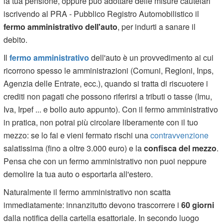
la tua pensione, oppure può adottare delle misure cautelari
iscrivendo al PRA - Pubblico Registro Automobilistico il
fermo amministrativo dell'auto
, per indurti a sanare il
debito.
Il
fermo amministrativo
dell'auto è un provvedimento ai cui
ricorrono spesso le amministrazioni (Comuni, Regioni, Inps,
Agenzia delle Entrate, ecc.), quando si tratta di riscuotere i
crediti non pagati che possono riferirsi a tributi o tasse (Imu,
Iva, Irpef ... e bollo auto appunto). Con il fermo amministrativo
in pratica, non potrai più circolare liberamente con il tuo
mezzo: se lo fai e vieni fermato rischi una
contravvenzione
salatissima (fino a oltre 3.000 euro) e la
confisca del mezzo
.
Pensa che con un fermo amministrativo non puoi neppure
demolire la tua auto o esportarla all'estero.
Naturalmente il fermo amministrativo non scatta
immediatamente: innanzitutto devono trascorrere i
60 giorni
dalla notifica della cartella esattoriale. In secondo luogo