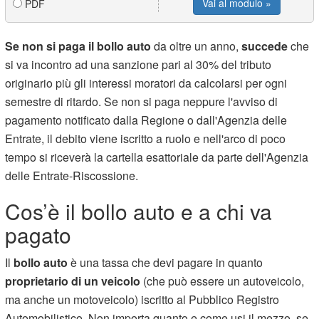
Vai al modulo »
PDF
Se non si paga il bollo auto
da oltre un anno,
succede
che
si va incontro ad una sanzione pari al 30% del tributo
originario più gli interessi moratori da calcolarsi per ogni
semestre di ritardo. Se non si paga neppure l'avviso di
pagamento notificato dalla Regione o dall'Agenzia delle
Entrate, il debito viene iscritto a ruolo e nell'arco di poco
tempo si riceverà
la cartella esattoriale da parte dell'Agenzia
delle Entrate-Riscossione.
Cos’è il bollo auto e a chi va
pagato
Il
bollo auto
è una tassa che devi pagare in quanto
proprietario di un veicolo
(che può essere un autoveicolo,
ma anche un motoveicolo) iscritto al Pubblico Registro
Automobilistico. Non importa quanto e come usi il mezzo, se