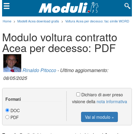
Home
>
Modelli Acea download gratis
>
Voltura Acea per decesso: fac simile WORD
Modulo voltura contratto
Acea per decesso: PDF
Rinaldo Pitocco
- Ultimo aggiornamento:
08/05/2025
Dichiaro di aver preso
Formati
visione della
nota informativa
DOC
Vai al modulo »
PDF