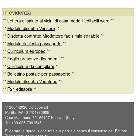
In evidenza
**
Lettera di saluto ai vicini di casa modelli editabili word
**
**
Modulo disdetta Verisure
**
**
Disdetta contratto Miodottore fac simile editabile
**
**
Modulo richiesta passaporto
**
**
Curriculum europeo
**
**
Foglio presenze dipendenti
**
**
Curriculum da compilare
**
**
Bollettino postale per passaporto
**
**
Modulo disdetta Vodafone
**
**
F24 editabile
**
© 2004-2026
Dotcube srl
Partita IVA: 01704330685
C.so Manthonè 62, 65127 Pescara (Italy)
Tel +39 085 7991546
È vietata la riproduzione totale o parziale senza il consenso dell'Editore.
Tutti i diritti sono riservati.