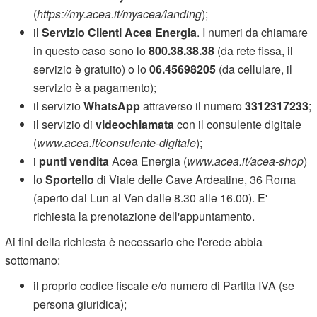
(
https://my.acea.it/myacea/landing
);
il
Servizio Clienti Acea Energia
. I numeri da chiamare
in questo caso sono lo
800.38.38.38
(da rete fissa, il
servizio è gratuito) o lo
06.45698205
(da cellulare, il
servizio è a pagamento);
il servizio
WhatsApp
attraverso il numero
3312317233
;
il servizio di
videochiamata
con il consulente digitale
(
www.acea.it/consulente-digitale
);
i
punti vendita
Acea Energia (
www.acea.it/acea-shop
)
lo
Sportello
di Viale delle Cave Ardeatine, 36 Roma
(aperto dal Lun al Ven dalle 8.30 alle 16.00). E'
richiesta la prenotazione dell'appuntamento.
Ai fini della richiesta è necessario che l'erede abbia
sottomano:
il proprio codice fiscale e/o numero di Partita IVA (se
persona giuridica);