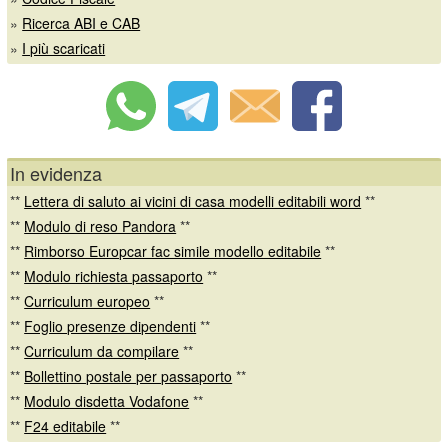
»
Ricerca ABI e CAB
»
I più scaricati
In evidenza
**
Lettera di saluto ai vicini di casa modelli editabili word
**
**
Modulo di reso Pandora
**
**
Rimborso Europcar fac simile modello editabile
**
**
Modulo richiesta passaporto
**
**
Curriculum europeo
**
**
Foglio presenze dipendenti
**
**
Curriculum da compilare
**
**
Bollettino postale per passaporto
**
**
Modulo disdetta Vodafone
**
**
F24 editabile
**