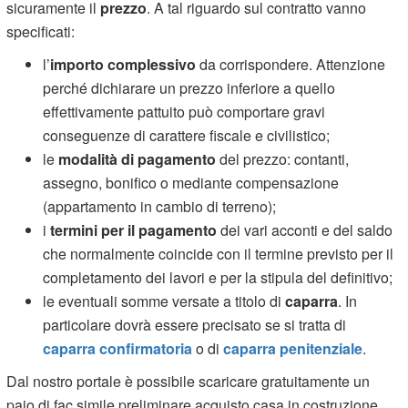
sicuramente il
prezzo
. A tal riguardo sul contratto vanno
specificati:
l’
importo complessivo
da corrispondere. Attenzione
perché dichiarare un prezzo inferiore a quello
effettivamente pattuito può comportare gravi
conseguenze di carattere fiscale e civilistico;
le
modalità di pagamento
del prezzo: contanti,
assegno, bonifico o mediante compensazione
(appartamento in cambio di terreno);
i
termini per il pagamento
dei vari acconti e del saldo
che normalmente coincide con il termine previsto per il
completamento dei lavori e per la stipula del definitivo;
le eventuali somme versate a titolo di
caparra
. In
particolare dovrà essere precisato se si tratta di
caparra confirmatoria
o di
caparra penitenziale
.
Dal nostro portale è possibile scaricare gratuitamente un
paio di fac simile preliminare acquisto casa in costruzione