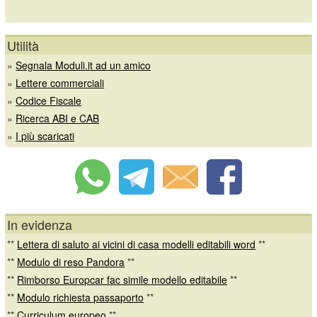
Utilità
»
Segnala Moduli.it ad un amico
»
Lettere commerciali
»
Codice Fiscale
»
Ricerca ABI e CAB
»
I più scaricati
In evidenza
**
Lettera di saluto ai vicini di casa modelli editabili word
**
**
Modulo di reso Pandora
**
**
Rimborso Europcar fac simile modello editabile
**
**
Modulo richiesta passaporto
**
**
Curriculum europeo
**