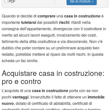
Vai al modulo »
PDF
Quando si decide di
comprare
una
casa in costruzione
è
importante
tutelarsi
dai possibili
rischi
: ritardi nella
consegna dell'appartamento, divergenze con il costruttore in
merito ad alcuni lavori eseguiti, innalzamento dei costi,
fallimento della ditta costruttrice e via discorrendo. Non v'è
dubbio che poter contare su un preliminare acquisto ben
redatto, potrebbe mettere al riparo da molti rischi. In questa
scheda un fac simile.
Acquistare casa in costruzione:
pro e contro
L’acquisto di una
casa in costruzione
porta con se non
pochi
vantaggi
. Innanzitutto il fatto di ottenere un
immobile
nuovo
, dotato di certificato di abitabilità, certificati di
conformità degli impianti (elettrico, idrosanitario e termico,