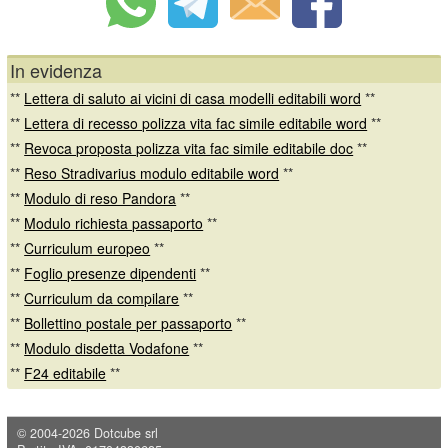
In evidenza
**
Lettera di saluto ai vicini di casa modelli editabili word
**
**
Lettera di recesso polizza vita fac simile editabile word
**
**
Revoca proposta polizza vita fac simile editabile doc
**
**
Reso Stradivarius modulo editabile word
**
**
Modulo di reso Pandora
**
**
Modulo richiesta passaporto
**
**
Curriculum europeo
**
**
Foglio presenze dipendenti
**
**
Curriculum da compilare
**
**
Bollettino postale per passaporto
**
**
Modulo disdetta Vodafone
**
**
F24 editabile
**
© 2004-2026
Dotcube srl