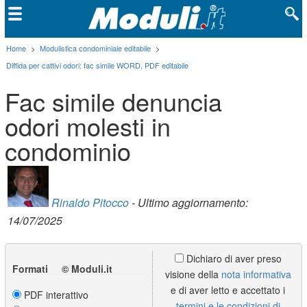
Home
>
Modulistica condominiale editabile
>
Diffida per cattivi odori: fac simile WORD, PDF editabile
Fac simile denuncia
odori molesti in
condominio
Rinaldo Pitocco
- Ultimo aggiornamento:
14/07/2025
Dichiaro di aver preso
Formati © Moduli.it
visione della
nota informativa
e di aver letto e accettato i
PDF interattivo
termini e le condizioni di