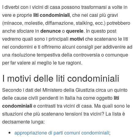
I diverbi con i vicini di casa possono trasformarsi a volte in
vere e proprie
liti condominiali
, che nei casi più gravi
(minacce, molestie, diffamazione, stalking, ecc.) potrebbero
anche sfociare in
denunce
o
querele
. In questo post
vedremo quali sono i principali
motivi
che scatenano le liti
nei condomini e ti offriremo alcuni consigli per addivenire ad
una
risoluzione tempestiva della controversia o comunque
per far valere al meglio le tue ragioni.
I motivi delle liti condominiali
Secondo i dati del Ministero della Giustizia circa un quinto
delle cause civili pendenti in Italia ha come oggetto
liti
condominiali
e contrasti tra vicini di casa. Ma quali sono le
situazioni che più scatenano tensioni tra vicini? La lista è
decisamente lunga:
appropriazione di parti comuni condominiali
;