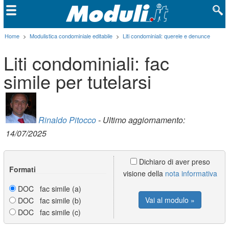
Home
>
Modulistica condominiale editabile
>
Liti condominiali: querele e denunce
Liti condominiali: fac
simile per tutelarsi
Rinaldo Pitocco
- Ultimo aggiornamento:
14/07/2025
Dichiaro di aver preso
Formati
visione della
nota informativa
DOC fac simile (a)
Vai al modulo »
DOC fac simile (b)
DOC fac simile (c)