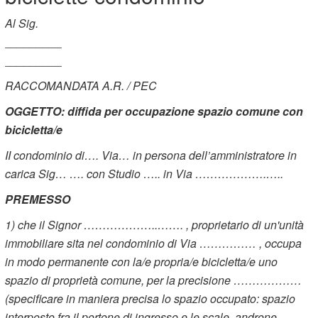
Al Sig.
_________
_________
RACCOMANDATA A.R. / PEC
OGGETTO: diffida per occupazione spazio comune con
bicicletta/e
II condominio di…. Via… in persona dell’amministratore in
carica Sig… …. con Studio ….. in Via ……………….…..
PREMESSO
1) che il Signor ………………..……. , proprietario di un'unità
immobiliare sita nel condominio di Via …………… , occupa
in modo permanente con la/e propria/e bicicletta/e uno
spazio di proprietà comune, per la precisione ………………
(specificare in maniera precisa lo spazio occupato: spazio
interposto fra il portone di ingresso e le scale, androne,