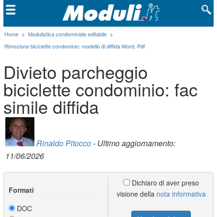
Home
>
Modulistica condominiale editabile
>
Rimozione biciclette condominio: modello di diffida Word, Pdf
Divieto parcheggio
biciclette condominio: fac
simile diffida
Rinaldo Pitocco
- Ultimo aggiornamento:
11/06/2026
Dichiaro di aver preso
Formati
visione della
nota informativa
DOC