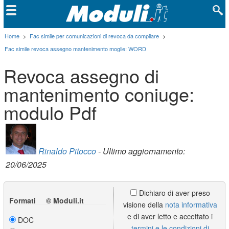
Home
>
Fac simile per comunicazioni di revoca da compilare
>
Fac simile revoca assegno mantenimento moglie: WORD
Revoca assegno di
mantenimento coniuge:
modulo Pdf
Rinaldo Pitocco
- Ultimo aggiornamento:
20/06/2025
Dichiaro di aver preso
Formati © Moduli.it
visione della
nota informativa
e di aver letto e accettato i
DOC
termini e le condizioni di