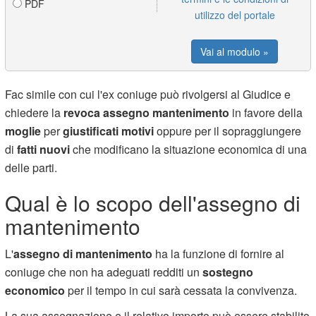
PDF
utilizzo del portale
Vai al modulo »
Fac simile con cui l'ex coniuge può rivolgersi al Giudice e
chiedere la
revoca assegno mantenimento
in favore della
moglie
per
giustificati motivi
oppure per il sopraggiungere
di
fatti nuovi
che modificano la situazione economica di una
delle parti.
Qual è lo scopo dell'assegno di
mantenimento
L'
assegno di mantenimento
ha la funzione di fornire al
coniuge che non ha adeguati redditi un
sostegno
economico
per il tempo in cui sarà cessata la convivenza.
La sua assegnazione e il relativo importo può essere stabilito