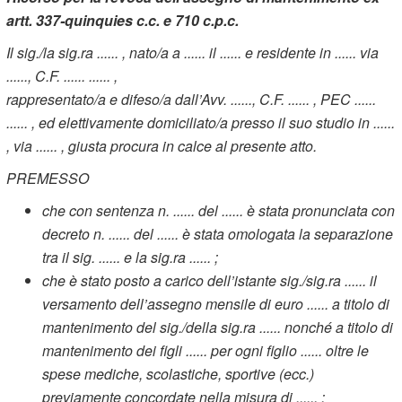
artt. 337-quinquies c.c. e 710 c.p.c.
Il sig./la sig.ra ...... , nato/a a ...... il ...... e residente in ...... via
......, C.F. ...... ...... ,
rappresentato/a e difeso/a dall’Avv. ......, C.F. ...... , PEC ......
...... , ed elettivamente domiciliato/a presso il suo studio in ......
, via ...... , giusta procura in calce al presente atto.
PREMESSO
che con sentenza n. ...... del ...... è stata pronunciata con
decreto n. ...... del ...... è stata omologata la separazione
tra il sig. ...... e la sig.ra ...... ;
che è stato posto a carico dell’istante sig./sig.ra ...... il
versamento dell’assegno mensile di euro ...... a titolo di
mantenimento del sig./della sig.ra ...... nonché a titolo di
mantenimento dei figli ...... per ogni figlio ...... oltre le
spese mediche, scolastiche, sportive (ecc.)
previamente concordate nella misura di ...... ;