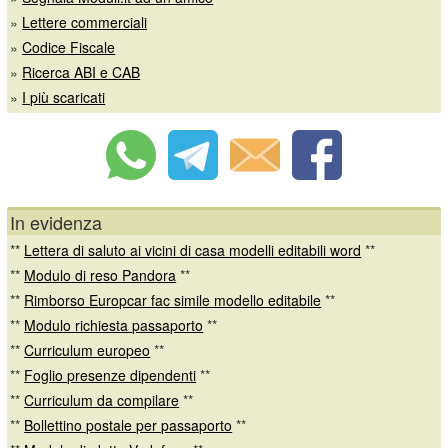
»
Lettere commerciali
»
Codice Fiscale
»
Ricerca ABI e CAB
»
I più scaricati
In evidenza
**
Lettera di saluto ai vicini di casa modelli editabili word
**
**
Modulo di reso Pandora
**
**
Rimborso Europcar fac simile modello editabile
**
**
Modulo richiesta passaporto
**
**
Curriculum europeo
**
**
Foglio presenze dipendenti
**
**
Curriculum da compilare
**
**
Bollettino postale per passaporto
**