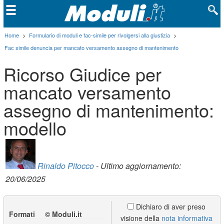
Home
>
Formulario di moduli e fac-simile per rivolgersi alla giustizia
>
Fac simile denuncia per mancato versamento assegno di mantenimento
Ricorso Giudice per
mancato versamento
assegno di mantenimento:
modello
Rinaldo Pitocco
- Ultimo aggiornamento:
20/06/2025
Dichiaro di aver preso
Formati © Moduli.it
visione della
nota informativa