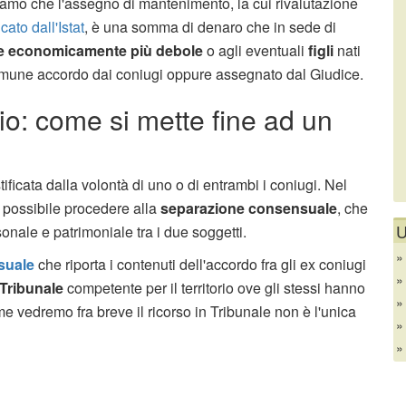
iamo che l'assegno di mantenimento, la cui rivalutazione
ato dall'Istat
, è una somma di denaro che in sede di
e economicamente più debole
o agli eventuali
figli
nati
omune accordo dai coniugi oppure assegnato dal Giudice.
o: come si mette fine ad un
ificata dalla volontà di uno o di entrambi i coniugi. Nel
 possibile procedere alla
separazione consensuale
, che
U
onale e patrimoniale tra i due soggetti.
suale
che riporta i contenuti dell'accordo fra gli ex coniugi
Tribunale
competente per il territorio ove gli stessi hanno
 vedremo fra breve il ricorso in Tribunale non è l'unica