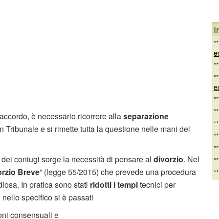
I
*
e
*
*
e
*
*
 accordo, è necessario ricorrere alla
separazione
*
in Tribunale e si rimette tutta la questione nelle mani del
*
*
dei coniugi sorge la necessità di pensare al
divorzio
. Nel
*
orzio Breve
” (legge 55/2015) che prevede una procedura
*
osa. In pratica sono stati
ridotti i tempi
tecnici per
 nello specifico si è passati
oni consensuali e