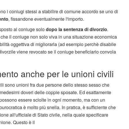
no i coniugi stessi a stabilire di comune accordo se uno di
ento
, fissandone eventualmente l'importo.
isposto al coniuge solo
dopo la sentenza di divorzio
.
che il coniuge non solo viva in una situazione economica
ilità oggettiva di migliorarla (ad esempio perchè disabile
divorzile viene revocato se il coniuge beneficiario convola
nto anche per le unioni civili
vili sono unioni fra due persone dello stesso sesso che
 i medesimi doveri delle coppie sposate. Ed esattamente
possono essere sciolte in ogni momento, ma con un
burocratica è molto più snella. In pratica, è sufficiente che
e all'ufficiale di Stato civile, nella quale specificare
nione. Questo è il