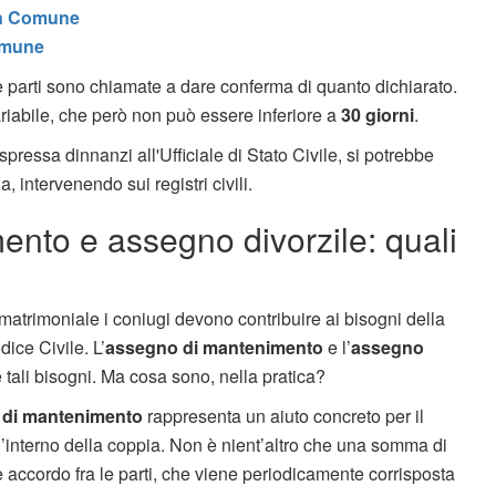
in Comune
Comune
e parti sono chiamate a dare conferma di quanto dichiarato.
iabile, che però non può essere inferiore a
30 giorni
.
ressa dinnanzi all'Ufficiale di Stato Civile, si potrebbe
 intervenendo sui registri civili.
nto e assegno divorzile: quali
atrimoniale i coniugi devono contribuire ai bisogni della
dice Civile. L’
assegno di mantenimento
e l’
assegno
tali bisogni. Ma cosa sono, nella pratica?
 di mantenimento
rappresenta un aiuto concreto per il
interno della coppia. Non è nient’altro che una somma di
 accordo fra le parti, che viene periodicamente corrisposta