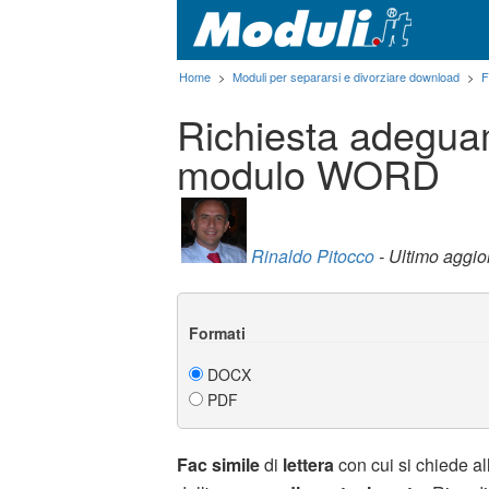
Home
>
Moduli per separarsi e divorziare download
>
F
Richiesta adeguam
modulo WORD
Rinaldo Pitocco
- Ultimo aggi
Formati
DOCX
PDF
Fac simile
di
lettera
con cui si chiede al