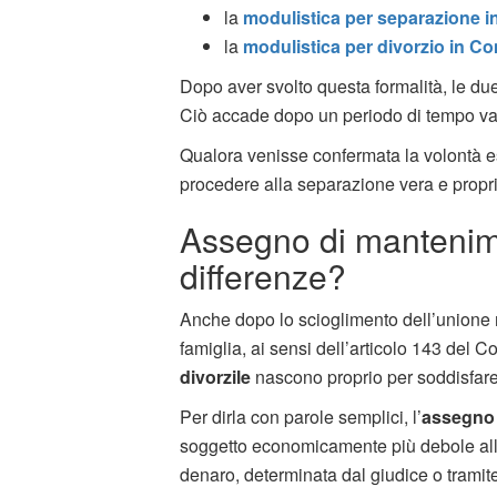
la
modulistica per separazione 
la
modulistica per divorzio in 
Dopo aver svolto questa formalità, le du
Ciò accade dopo un periodo di tempo var
Qualora venisse confermata la volontà esp
procedere alla separazione vera e propria,
Assegno di mantenime
differenze?
Anche dopo lo scioglimento dell’unione m
famiglia, ai sensi dell’articolo 143 del Co
divorzile
nascono proprio per soddisfare 
Per dirla con parole semplici, l’
assegno
soggetto economicamente più debole all’
denaro, determinata dal giudice o tramite