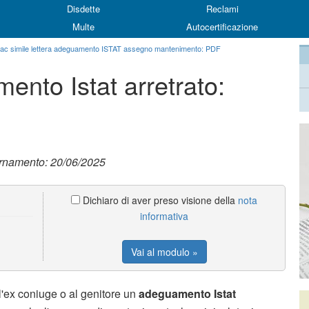
Disdette
Reclami
Multe
Autocertificazione
ac simile lettera adeguamento ISTAT assegno mantenimento: PDF
ento Istat arretrato:
ornamento: 20/06/2025
Dichiaro di aver preso visione della
nota
informativa
Vai al modulo »
l'ex coniuge o al genitore un
adeguamento Istat