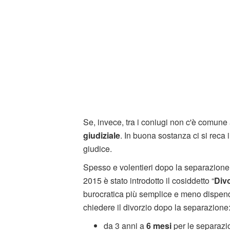
Se, invece, tra i coniugi non c'è comune
giudiziale
. In buona sostanza ci si reca 
giudice.
Spesso e volentieri dopo la separazione 
2015 è stato introdotto il cosiddetto “
Div
burocratica più semplice e meno dispendi
chiedere il divorzio dopo la separazione:
da 3 anni a
6 mesi
per le separazi