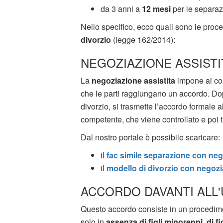
da 3 anni a
12 mesi
per le separazi
Nello specifico, ecco quali sono le proc
divorzio
(legge 162/2014):
NEGOZIAZIONE ASSISTI
La
negoziazione assistita
impone ai con
che le parti raggiungano un accordo. Dopo 
divorzio, si trasmette l’accordo formale a
competente, che viene controllato e poi tr
Dal nostro portale è possibile scaricare:
il
fac simile separazione con neg
il
modello di divorzio con negozi
ACCORDO DAVANTI ALL'U
Questo accordo consiste in un procedime
solo in
assenza di figli minorenni
,
di f