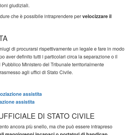
oni giudiziali.
edure che è possibile intraprendere per
velocizzare il
TA
iugi di procurarsi rispettivamente un legale e fare in modo
aver definito tutti i particolari circa la separazione o il
l Pubblico Ministero del Tribunale territorialmente
asmesso agli uffici di Stato Civile.
oziazione assistita
azione assistita
FFICIALE DI STATO CIVILE
nto ancora più snello, ma che può essere intrapreso
igli maggiorenni incapaci o portatori di handicap