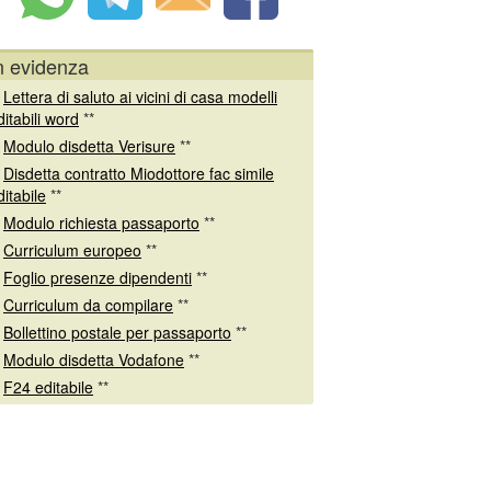
n evidenza
*
Lettera di saluto ai vicini di casa modelli
ditabili word
**
*
Modulo disdetta Verisure
**
*
Disdetta contratto Miodottore fac simile
ditabile
**
*
Modulo richiesta passaporto
**
*
Curriculum europeo
**
*
Foglio presenze dipendenti
**
*
Curriculum da compilare
**
*
Bollettino postale per passaporto
**
*
Modulo disdetta Vodafone
**
*
F24 editabile
**