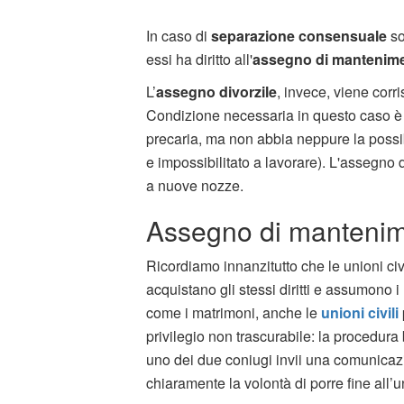
In caso di
separazione consensuale
so
essi ha diritto all'
assegno di mantenim
L’
assegno divorzile
, invece, viene corr
Condizione necessaria in questo caso è 
precaria, ma non abbia neppure la possib
e impossibilitato a lavorare). L'assegno 
a nuove nozze.
Assegno di mantenime
Ricordiamo innanzitutto che le unioni ci
acquistano gli stessi diritti e assumono
come i matrimoni, anche le
unioni civili
privilegio non trascurabile: la procedura 
uno dei due coniugi invii una comunicazion
chiaramente la volontà di porre fine all’u