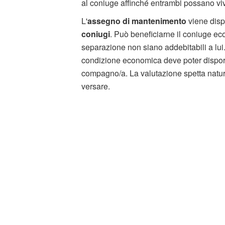
al coniuge affinché entrambi possano vi
L'
assegno di mantenimento
viene disp
coniugi
. Può beneficiarne il coniuge e
separazione non siano addebitabili a lui
condizione economica deve poter disporre 
compagno/a. La valutazione spetta natur
versare.