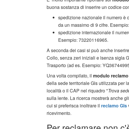
buona sostanza di inserire un codice com
spedizione nazionale il numero è 
da un massimo di 9 cifre. Esempi
spedizione internazionale il nume
Esempio: 73220116965.
A seconda dei casi si può anche inserire 
Collo, senza zeri iniziali e lsenza sigla 
Trasporto (ad es. Esempio: YQ3674499
Una volta compilato, il
modulo reclamo
della sede territoriale Gls utilizzata per l
località o il CAP nel riquadro "
Trova sed
sulla lente. La ricerca mostrerà anche gli a
cui si preferisca inoltrare il
reclamo Gls
ricevimento.
Per reclamare non c'è