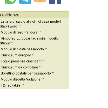
n evidenza
*
Lettera di saluto ai vicini di casa modelli
ditabili word
**
*
Modulo di reso Pandora
**
*
Rimborso Europcar fac simile modello
ditabile
**
*
Modulo richiesta passaporto
**
*
Curriculum europeo
**
*
Foglio presenze dipendenti
**
*
Curriculum da compilare
**
*
Bollettino postale per passaporto
**
*
Modulo disdetta Vodafone
**
*
F24 editabile
**