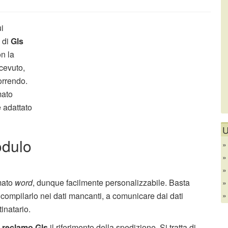
i
i di
Gls
n la
cevuto,
orrendo.
mato
 adattato
U
odulo
rmato
word
, dunque facilmente personalizzabile. Basta
e compilarlo nei dati mancanti, a comunicare dai dati
tinatario.
 reclamo Gls
il riferimento della spedizione. Si tratta di