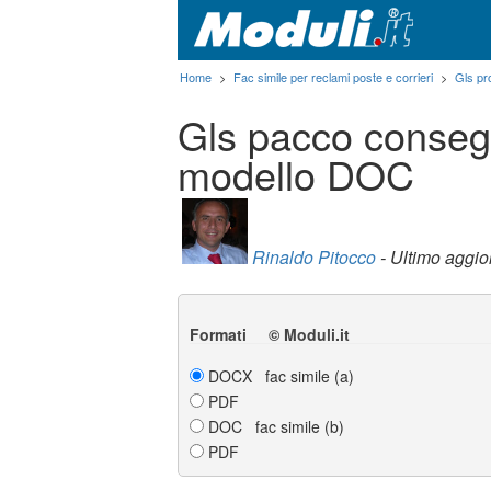
Home
>
Fac simile per reclami poste e corrieri
>
Gls pr
Gls pacco conseg
modello DOC
Rinaldo Pitocco
- Ultimo aggi
Formati © Moduli.it
DOCX fac simile (a)
PDF
DOC fac simile (b)
PDF