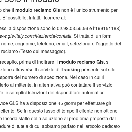
o che il
modulo reclamo Gls
non è l'unico strumento per
E' possibile, infatti, ricorrere al:
ssi a disposizione sono lo 02.98.03.55.56 e l'199151188)
ww.gls-italy.com/it/azienda/contatti
. Si tratta di un form
 nome, cognome, telefono, email, selezionare l'oggetto del
l reclamo (Testo del messaggio).
recapito, prima di inoltrare il
modulo reclamo Gls
, si
izione attraverso il servizio di
Tracking
presente sul sito
sporre del numero di spedizione. Nel caso in cui il
rlo al mittente. In alternativa può contattare il servizio
e le semplici istruzioni del risponditore automatico.
vice GLS ha a disposizione 45 giorni per effettuare gli
 cliente. Se in questo lasso di tempo il cliente non ottiene
ene insoddisfatto della soluzione al problema proposta dal
cedure di tutela di cui abbiamo parlato nell'articolo dedicato