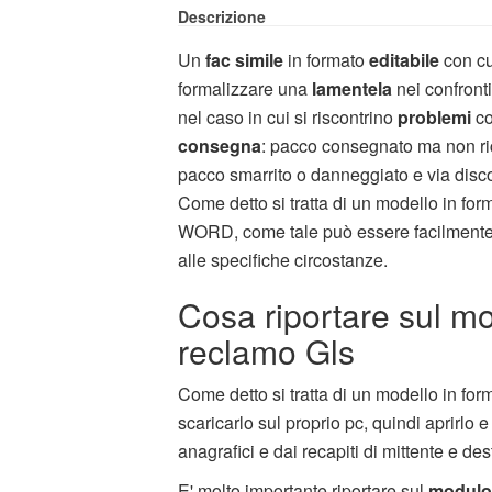
Descrizione
Un
fac simile
in formato
editabile
con cu
formalizzare una
lamentela
nei confront
nel caso in cui si riscontrino
problemi
co
consegna
: pacco consegnato ma non ri
pacco smarrito o danneggiato e via disc
Come detto si tratta di un modello in for
WORD, come tale può essere facilmente
alle specifiche circostanze.
Cosa riportare sul m
reclamo Gls
Come detto si tratta di un modello in fo
scaricarlo sul proprio pc, quindi aprirlo 
anagrafici e dai recapiti di mittente e des
E' molto importante riportare sul
modulo