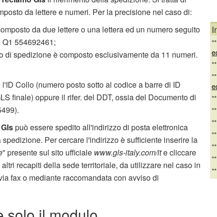
posto da lettere e numeri. Per la precisione nel caso di:
I
composto da due lettere o una lettera ed un numero seguito
o: Q1 554692461;
*
e
ro di spedizione è composto esclusivamente da 11 numeri.
*
*
l'ID Collo (numero posto sotto al codice a barre di ID
e
GLS finale) oppure il rifer. del DDT, ossia del Documento di
*
5499).
*
*
 Gls
può essere spedito all'indirizzo di posta elettronica
*
a spedizione. Per cercare l'indirizzo è sufficiente inserire la
*
e
" presente sul sito ufficiale
www.gls-italy.com/it
e cliccare
*
ltri recapiti della sede territoriale, da utilizzare nel caso in
*
via fax o mediante raccomandata con avviso di
 solo il modulo