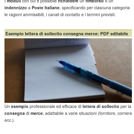
I
moduli
con cui è possibile
richiedere
un
rimborso
o un
indennizzo
a
Poste Italiane
, specificando per ciascuna categoria
le ragioni ammissibili, i canali di contatto e i termini previsti.
Servizi Finanziari e di Pagamento (BancoPosta e PostePay)
I clienti possono richiedere rimborsi a Poste Ital...
Esempio lettera di sollecito consegna merce: PDF editabile
Un
esempio
professionale ed efficace di
lettera di sollecito
per la
consegna
di
merce
, adattabile a varie situazioni (fornitore, corriere,
ecc.).
Qual è lo scopo della comunicazione ritardo consegna merce