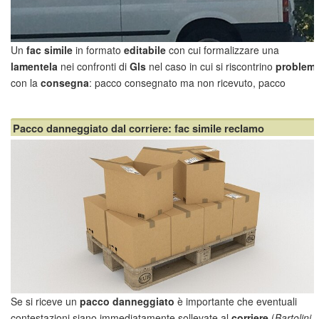
Un
fac simile
in formato
editabile
con cui formalizzare una
lamentela
nei confronti di
Gls
nel caso in cui si riscontrino
problemi
con la
consegna
: pacco consegnato ma non ricevuto, pacco
smarrito o danneggiato e via discorrendo. Come detto si tratta di un
modello in formato WORD, come tale può e...
Pacco danneggiato dal corriere: fac simile reclamo
Se si riceve un
pacco danneggiato
è importante che eventuali
contestazioni siano immediatamente sollevate al
corriere
(
Bartolini,