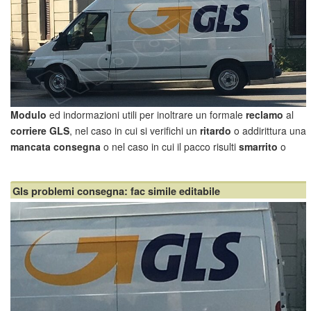
Modulo
ed indormazioni utili per inoltrare un formale
reclamo
al
corriere GLS
, nel caso in cui si verifichi un
ritardo
o addirittura una
mancata consegna
o nel caso in cui il pacco risulti
smarrito
o
danneggiato
.
Customer service GLS
Gls problemi consegna: fac simile editabile
Se hai inviato un pacco e vuoi sapere se è stato recapitato opp...