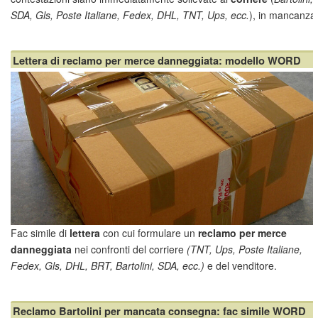
SDA, Gls, Poste Italiane, Fedex, DHL, TNT, Ups, ecc.
), in mancanza
il pacco si considera consegnato correttamente e il corriere non
potrà essere ritenuto responsabile di alcun danno conseguente al
Lettera di reclamo per merce danneggiata: modello WORD
trasporto dei
Fac simile di
lettera
con cui formulare un
reclamo
per merce
danneggiata
nei confronti del corriere
(TNT, Ups, Poste Italiane,
Fedex, Gls, DHL, BRT, Bartolini, SDA, ecc.)
e del venditore.
Merce danneggiata: di chi è la responsabilità?
Le responsabilità potrebbero essere imputate al
venditore
, che...
Reclamo Bartolini per mancata consegna: fac simile WORD