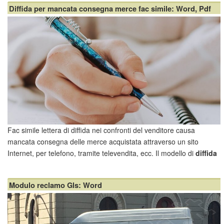
Come detto questa lettera ha lo scopo di richiamare l'attenzione del
Diffida per mancata consegna merce fac simile: Word, Pdf
venditore sul fatto che...
Fac simile lettera di diffida nei confronti del venditore causa
mancata consegna delle merce acquistata attraverso un sito
Internet, per telefono, tramite televendita, ecc. Il modello di
diffida
per mancata consegna merce fac simile
è disponibile in due
versioni, in formato WORD e PDF.
Modulo reclamo Gls: Word
Diffida pe...