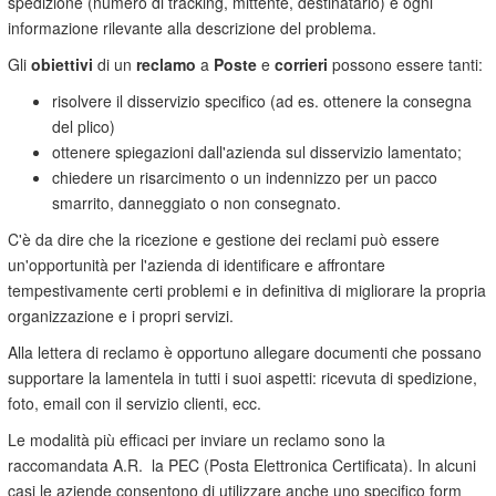
spedizione (numero di tracking, mittente, destinatario) e ogni
informazione rilevante alla descrizione del problema.
Gli
obiettivi
di un
reclamo
a
Poste
e
corrieri
possono essere tanti:
risolvere il disservizio specifico (ad es. ottenere la consegna
del plico)
ottenere spiegazioni dall'azienda sul disservizio lamentato;
chiedere un risarcimento o un indennizzo per un pacco
smarrito, danneggiato o non consegnato.
C'è da dire che la ricezione e gestione dei reclami può essere
un'opportunità per l'azienda di identificare e affrontare
tempestivamente certi problemi e in definitiva di migliorare la propria
organizzazione e i propri servizi.
Alla lettera di reclamo è opportuno allegare documenti che possano
supportare la lamentela in tutti i suoi aspetti: ricevuta di spedizione,
foto, email con il servizio clienti, ecc.
Le modalità più efficaci per inviare un reclamo sono la
raccomandata A.R. la PEC (Posta Elettronica Certificata). In alcuni
casi le aziende consentono di utilizzare anche uno specifico form