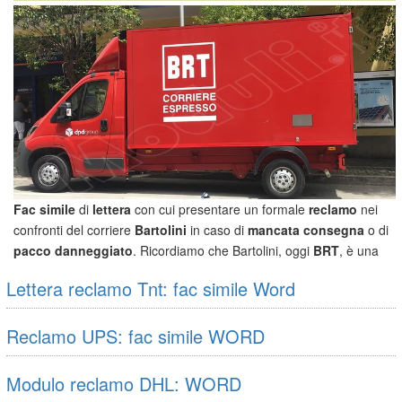
Fac simile
di
lettera
con cui presentare un formale
reclamo
nei
confronti del corriere
Bartolini
in caso di
mancata consegna
o di
pacco danneggiato
. Ricordiamo che Bartolini, oggi
BRT
, è una
delle principali aziende di logistica e spedizioni in Italia. Siamo certi
Lettera reclamo Tnt: fac simile Word
che l'
Ufficio reclami Bartolini
sarà
Reclamo UPS: fac simile WORD
Modulo reclamo DHL: WORD