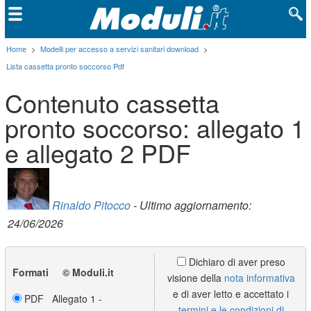
Home
>
Modelli per accesso a servizi sanitari download
>
Lista cassetta pronto soccorso Pdf
Contenuto cassetta
pronto soccorso: allegato 1
e allegato 2 PDF
Rinaldo Pitocco
- Ultimo aggiornamento:
24/06/2026
Dichiaro di aver preso
Formati © Moduli.it
visione della
nota informativa
e di aver letto e accettato i
PDF Allegato 1 -
termini e le condizioni di