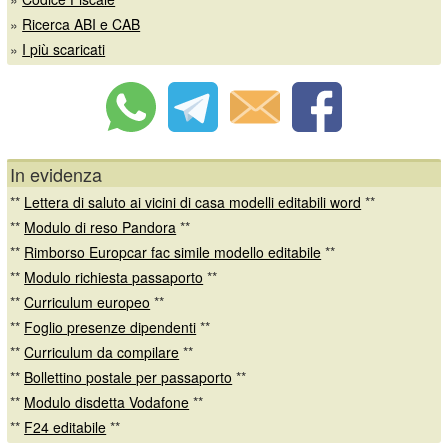
»
Ricerca ABI e CAB
»
I più scaricati
In evidenza
**
Lettera di saluto ai vicini di casa modelli editabili word
**
**
Modulo di reso Pandora
**
**
Rimborso Europcar fac simile modello editabile
**
**
Modulo richiesta passaporto
**
**
Curriculum europeo
**
**
Foglio presenze dipendenti
**
**
Curriculum da compilare
**
**
Bollettino postale per passaporto
**
**
Modulo disdetta Vodafone
**
**
F24 editabile
**