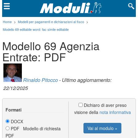
Home
>
Modelli per pagamenti e dichiarazioni al fisco
>
Modello 69 editabile word: fac simile editabile
Modello 69 Agenzia
Entrate: PDF
Rinaldo Pitocco
- Ultimo aggiornamento:
22/12/2025
Dichiaro di aver preso
Formati
visione della
nota informativa
DOCX
Vai al modulo »
PDF Modello di richiesta
PDF