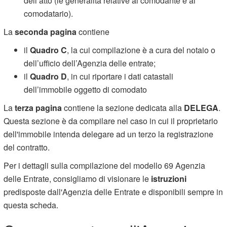
dell’atto (le generalità relative al comodante e al
comodatario).
La
seconda pagina
contiene
il
Quadro C
, la cui compilazione è a cura del notaio o
dell’ufficio dell’Agenzia delle entrate;
il
Quadro D
, in cui riportare i dati catastali
dell’immobile oggetto di comodato
La
terza pagina
contiene la sezione dedicata alla
DELEGA
.
Questa sezione è da compilare nel caso in cui il proprietario
dell'immobile intenda delegare ad un terzo la registrazione
del contratto.
Per i dettagli sulla compilazione del modello 69 Agenzia
delle Entrate, consigliamo di visionare le
istruzioni
predisposte dall'Agenzia delle Entrate e disponibili sempre in
questa scheda.