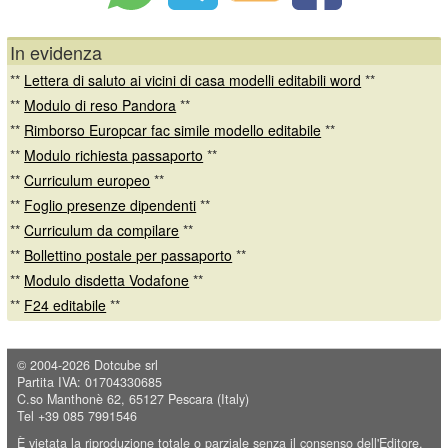
In evidenza
**
Lettera di saluto ai vicini di casa modelli editabili word
**
**
Modulo di reso Pandora
**
**
Rimborso Europcar fac simile modello editabile
**
**
Modulo richiesta passaporto
**
**
Curriculum europeo
**
**
Foglio presenze dipendenti
**
**
Curriculum da compilare
**
**
Bollettino postale per passaporto
**
**
Modulo disdetta Vodafone
**
**
F24 editabile
**
© 2004-2026
Dotcube srl
Partita IVA: 01704330685
C.so Manthonè 62, 65127 Pescara (Italy)
Tel +39 085 7991546
È vietata la riproduzione totale o parziale senza il consenso dell'Editore.