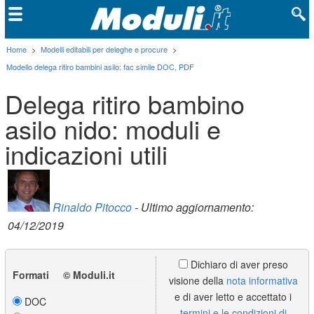
Home
>
Modelli editabili per deleghe e procure
>
Modello delega ritiro bambini asilo: fac simile DOC, PDF
Delega ritiro bambino
asilo nido: moduli e
indicazioni utili
Rinaldo Pitocco
- Ultimo aggiornamento:
04/12/2019
Dichiaro di aver preso
Formati © Moduli.it
visione della
nota informativa
e di aver letto e accettato i
DOC
termini e le condizioni di