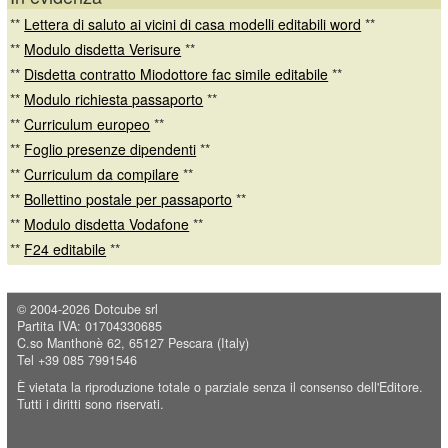
**
Lettera di saluto ai vicini di casa modelli editabili word
**
**
Modulo disdetta Verisure
**
**
Disdetta contratto Miodottore fac simile editabile
**
**
Modulo richiesta passaporto
**
**
Curriculum europeo
**
**
Foglio presenze dipendenti
**
**
Curriculum da compilare
**
**
Bollettino postale per passaporto
**
**
Modulo disdetta Vodafone
**
**
F24 editabile
**
© 2004-2026
Dotcube srl
Partita IVA: 01704330685
C.so Manthonè 62, 65127 Pescara (Italy)
Tel +39 085 7991546
È vietata la riproduzione totale o parziale senza il consenso dell'Editore.
Tutti i diritti sono riservati.