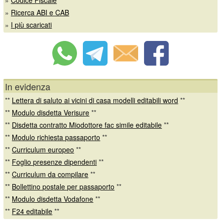
»
Ricerca ABI e CAB
»
I più scaricati
In evidenza
**
Lettera di saluto ai vicini di casa modelli editabili word
**
**
Modulo disdetta Verisure
**
**
Disdetta contratto Miodottore fac simile editabile
**
**
Modulo richiesta passaporto
**
**
Curriculum europeo
**
**
Foglio presenze dipendenti
**
**
Curriculum da compilare
**
**
Bollettino postale per passaporto
**
**
Modulo disdetta Vodafone
**
**
F24 editabile
**