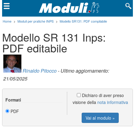
Home
>
Moduli per pratiche INPS
>
Modello SR131: PDF compilabile
Modello SR 131 Inps:
PDF editabile
Rinaldo Pitocco
- Ultimo aggiornamento:
21/05/2025
Dichiaro di aver preso
Formati
visione della
nota informativa
PDF
Vai al modulo »