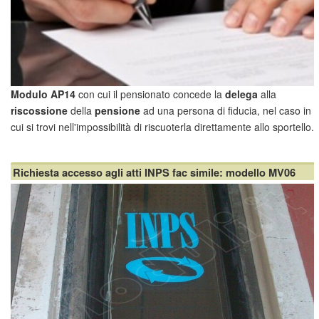
Modulo AP14
con cui il pensionato concede la
delega
alla
riscossione
della
pensione
ad una persona di fiducia, nel caso in
cui si trovi nell'impossibilità di riscuoterla direttamente allo sportello.
Delega Inps: quali dati riportare sul modello AP14
Chiaramente la delega in questione ha senso dis...
Richiesta accesso agli atti INPS fac simile: modello MV06