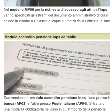
Nel
modello MV06
per la
richiesta
di
accesso agli atti
dell'
Inps
vanno specificati gli estremi del documento amministrativo di cui si
chiede la visione o il rilascio di copia e i motivi della richiesta, al fine
di dimostrare l'interesse alla conoscenza dei documenti. Il modello è
disponibile in f...
Modulo accredito pensione Inps editabile
Due versioni del
modulo accredito pensione Inps
: l'uno presso la
banca
(
AP03
) e l'altro presso
Poste Italiane
(
AP04
). Si tratta di
una modalità obbligatoria nel caso in cui l'importo della pensione