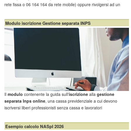
rete fissa o 06 164 164 da rete mobile) oppure rivolgersi ad un
patronato o intermediario dell'istituto. Ecco quali requisiti occorre
soddisfare per la
NASpI
.
Modulo iscrizione Gestione separata INPS
Ri...
Il
modulo
contenente la guida sull'
iscrizione
alla
gestione
separata Inps online
, una cassa previdenziale a cui devono
iscriversi liberi professionisti senza cassa e lavoratori
parasubordinati.
Iscrizione gestione separata Inps: chi deve effettuarla
Esempio calcolo NASpI 2026
Sono tenuti ad iscriversi alla Gestione Separat...