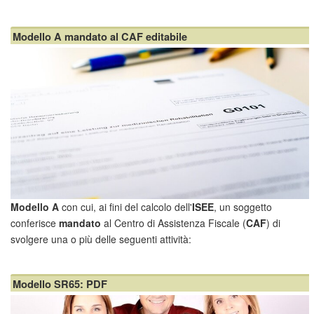
superi la soglia dei 1.000 euro. Va precisato comunque che
entrambi i modelli
sono stati eliminati
...
Modello A mandato al CAF editabile
Modello A
con cui, ai fini del calcolo dell'
ISEE
, un soggetto
conferisce
mandato
al Centro di Assistenza Fiscale (
CAF
) di
svolgere una o più delle seguenti attività:
assistenza alla compilazione della Dichiarazione Sostitutiva
Unica (DSU);
Modello SR65: PDF
ricezione della DSU e verifica della sua completezza;
tr...