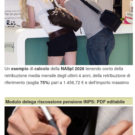
Un
esempio
di
calcolo
della
NASpI 2026
tenendo conto della
retribuzione media mensile degli ultimi 4 anni, della retribuzione di
riferimento (soglia
75%
) pari a 1.456,72 € e dell'importo massimo
mensile lordo pari a 1.584,70 €. Oltre ai criteri di calcolo, in questo
post approfondiremo le caratte...
Modulo delega riscossione pensione INPS: PDF editabile