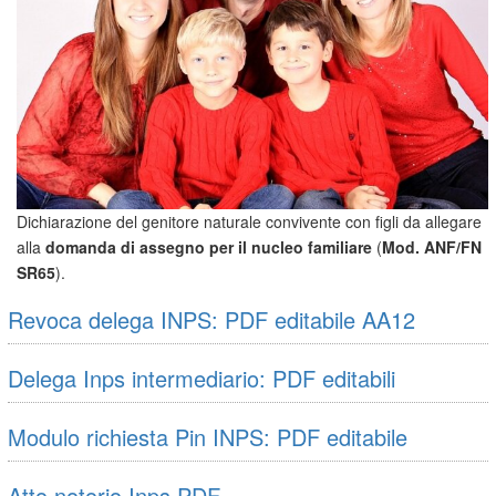
Dichiarazione del genitore naturale convivente con figli da allegare
alla
domanda di assegno per il nucleo familiare
(
Mod. ANF/FN
SR65
).
Il
modello SR65
deve essere compilato dal genitore convivente con
Revoca delega INPS: PDF editabile AA12
i propri figli solo se i figli naturali sono stati riconosciuti da entrambi i
genitori e il ge...
Delega Inps intermediario: PDF editabili
Modulo richiesta Pin INPS: PDF editabile
Atto notorio Inps PDF