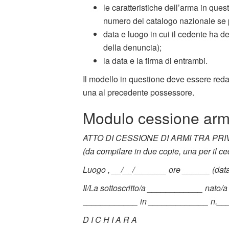
le caratteristiche dell’arma in que
numero del catalogo nazionale se 
data e luogo in cui il cedente ha d
della denuncia);
la data e la firma di entrambi.
Il modello in questione deve essere redat
una al precedente possessore.
Modulo cessione armi 
ATTO DI CESSIONE DI ARMI TRA PRI
(da compilare in due copie, una per il ce
Luogo , __/__/_______ ore ______ (data
Il/La sottoscritto/a ____________ nato/
____________ in _____________ n._
D I C H I A R A