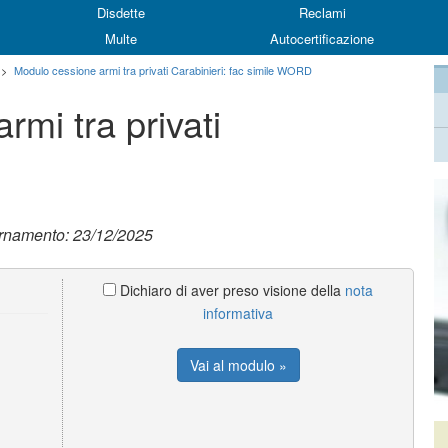
Disdette
Reclami
Multe
Autocertificazione
>
Modulo cessione armi tra privati Carabinieri: fac simile WORD
mi tra privati
ornamento: 23/12/2025
Dichiaro di aver preso visione della
nota
informativa
Vai al modulo »