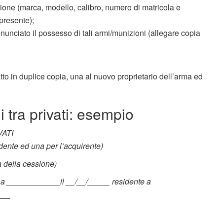
stione (marca, modello, calibro, numero di matricola e
presente);
enunciato il possesso di tali armi/munizioni (allegare copia
to in duplice copia, una al nuovo proprietario dell’arma ed
tra privati: esempio
VATI
dente ed una per l’acquirente)
 della cessione)
a a ____________il __/__/_____ residente a
____