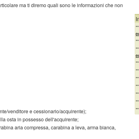
rticolare ma ti diremo quali sono le informazioni che non
I
*
e
*
*
e
*
*
*
*
*
*
*
ente/venditore e cessionario/acquirente);
ulla osta in possesso dell'acquirente;
, carabina aria compressa, carabina a leva, arma bianca,