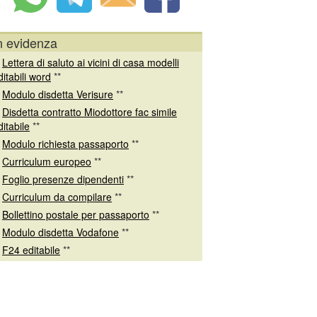
n evidenza
*
Lettera di saluto ai vicini di casa modelli
ditabili word
**
*
Modulo disdetta Verisure
**
*
Disdetta contratto Miodottore fac simile
ditabile
**
*
Modulo richiesta passaporto
**
*
Curriculum europeo
**
*
Foglio presenze dipendenti
**
*
Curriculum da compilare
**
*
Bollettino postale per passaporto
**
*
Modulo disdetta Vodafone
**
*
F24 editabile
**