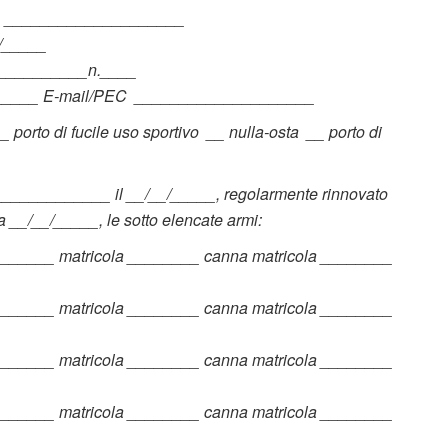
Sig. ____________________
/_____
____________n.____
_______ E-mail/PEC ____________________
 __ porto di fucile uso sportivo __ nulla-osta __ porto di
_____________ il __/__/_____, regolarmente rinnovato
a __/__/_____, le sotto elencate armi:
_______ matricola ________ canna matricola ________
_______ matricola ________ canna matricola ________
_______ matricola ________ canna matricola ________
_______ matricola ________ canna matricola ________