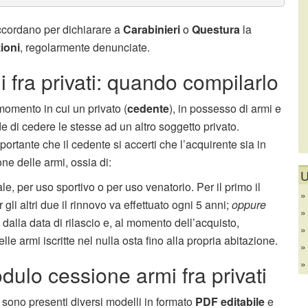
ccordano per dichiarare a
Carabinieri
o
Questura
la
ioni
, regolarmente denunciate.
fra privati: quando compilarlo
momento in cui un privato (
cedente
), in possesso di armi e
 di cedere le stesse ad un altro soggetto privato.
ortante che il cedente si accerti che l’acquirente sia in
one delle armi, ossia di:
U
e, per uso sportivo o per uso venatorio. Per il primo il
gli altri due il rinnovo va effettuato ogni 5 anni;
oppure
i dalla data di rilascio e, al momento dell’acquisto,
elle armi iscritte nel nulla osta fino alla propria abitazione.
dulo cessione armi fra privati
sono presenti diversi modelli in formato
PDF editabile
e