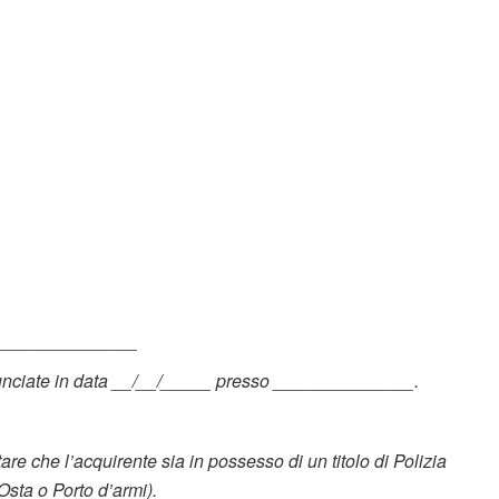
_______________
unciate in data __/__/_____ presso ______________.
 che l’acquirente sia in possesso di un titolo di Polizia
Osta o Porto d’armi).