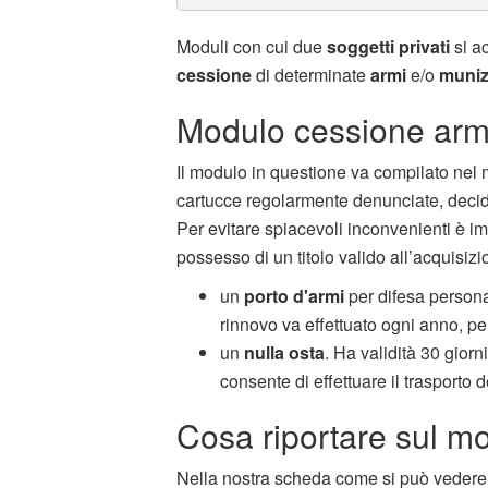
Moduli con cui due
soggetti privati
si a
cessione
di determinate
armi
e/o
muniz
Modulo cessione armi 
Il modulo in questione va compilato nel 
cartucce regolarmente denunciate, decide
Per evitare spiacevoli inconvenienti è imp
possesso di un titolo valido all’acquisizi
un
porto d'armi
per difesa personal
rinnovo va effettuato ogni anno, per 
un
nulla osta
. Ha validità 30 giorn
consente di effettuare il trasporto d
Cosa riportare sul mo
Nella nostra scheda come si può vedere 